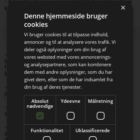
– Kun godkendte anlæg i henhold til Miljøbeskyttelsesloven
×
kan modtage overskudsjord fra bygge- og anlægsprojekter.
Denne hjemmeside bruger
cookies
Vi bruger cookies til at tilpasse indhold,
annoncer og til at analysere vores trafik. Vi
deler også oplysninger om din brug af
– Anmelde- og analysekrav skal fremover gælde overalt i
vores websted med vores annoncerings-
landet, og anmeldelse skal ske til de miljøgodkendte anlæg
og analysepartnere, som kan kombinere
for modtagelse af jord og den region, hvor et sådant anlæg
Bliv opdateret hver dag
dem med andre oplysninger, som du har
ligger.
givet dem, eller som de har indsamlet fra
Få de vigtigste nyheder om
din brug af deres tjenester.
– Autorisationsordning for alle aktører i
byggebranchen
jordhåndteringssager.
Absolut
Ydeevne
Målretning
direkte i din indbakke
nødvendige
– Skærpede lovkrav til prøvetagning af jord, fysiske tilsyn
og stikprøvekontrol.
– Gennemgang af jordflytningsbekendtgørelsen for at se,
Funktionalitet
Uklassificerede
om der er behov for at tilføje relevante analyseparametre