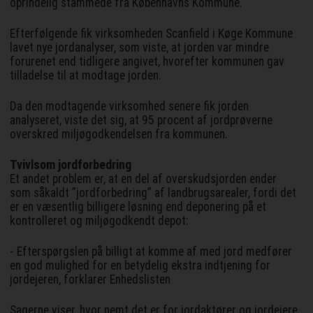
oprindelig stammede fra Københavns Kommune.
Efterfølgende fik virksomheden Scanfield i Køge Kommune
lavet nye jordanalyser, som viste, at jorden var mindre
forurenet end tidligere angivet, hvorefter kommunen gav
tilladelse til at modtage jorden.
Da den modtagende virksomhed senere fik jorden
analyseret, viste det sig, at 95 procent af jordprøverne
overskred miljøgodkendelsen fra kommunen.
Tvivlsom jordforbedring
Et andet problem er, at en del af overskudsjorden ender
som såkaldt ”jordforbedring” af landbrugsarealer, fordi det
er en væsentlig billigere løsning end deponering på et
kontrolleret og miljøgodkendt depot:
- Efterspørgslen på billigt at komme af med jord medfører
en god mulighed for en betydelig ekstra indtjening for
jordejeren, forklarer Enhedslisten
Sagerne viser, hvor nemt det er for jordaktører og jordejere