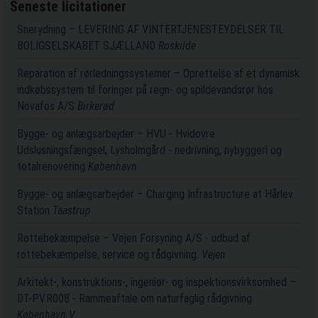
Seneste licitationer
Snerydning – LEVERING AF VINTERTJENESTEYDELSER TIL
BOLIGSELSKABET SJÆLLAND
Roskilde
Reparation af rørledningssystemer – Oprettelse af et dynamisk
indkøbssystem til foringer på regn- og spildevandsrør hos
Novafos A/S
Birkerød
Bygge- og anlægsarbejder – HVU - Hvidovre
Udslusningsfængsel, Lysholmgård - nedrivning, nybyggeri og
totalrenovering
København
Bygge- og anlægsarbejder – Charging Infrastructure at Hårlev
Station
Taastrup
Rottebekæmpelse – Vejen Forsyning A/S - udbud af
rottebekæmpelse, service og rådgivning.
Vejen
Arkitekt-, konstruktions-, ingeniør- og inspektionsvirksomhed –
DT-PV.R008 - Rammeaftale om naturfaglig rådgivning
København V