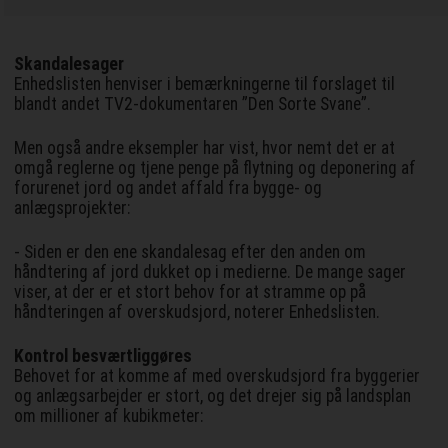
Skandalesager
Enhedslisten henviser i bemærkningerne til forslaget til
blandt andet TV2-dokumentaren ”Den Sorte Svane”.
Men også andre eksempler har vist, hvor nemt det er at
omgå reglerne og tjene penge på flytning og deponering af
forurenet jord og andet affald fra bygge- og
anlægsprojekter:
- Siden er den ene skandalesag efter den anden om
håndtering af jord dukket op i medierne. De mange sager
viser, at der er et stort behov for at stramme op på
håndteringen af overskudsjord, noterer Enhedslisten.
Kontrol besværtliggøres
Behovet for at komme af med overskudsjord fra byggerier
og anlægsarbejder er stort, og det drejer sig på landsplan
om millioner af kubikmeter: