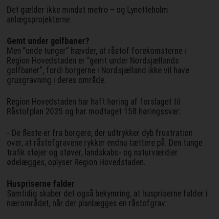
Det gælder ikke mindst metro – og Lynetteholm
anlægsprojekterne
Gemt under golfbaner?
Men ”onde tunger” hævder, at råstof forekomsterne i
Region Hovedstaden er ”gemt under Nordsjællands
golfbaner”, fordi borgerne i Nordsjælland ikke vil have
grusgravning i deres område.
Region Hovedstaden har haft høring af forslaget til
Råstofplan 2025 og har modtaget 158 høringssvar:
- De fleste er fra borgere, der udtrykker dyb frustration
over, at råstofgravene rykker endnu tættere på. Den tunge
trafik støjer og støver, landskabs- og naturværdier
ødelægges, oplyser Region Hovedstaden.
Huspriserne falder
Samtidig skaber det også bekymring, at huspriserne falder i
nærområdet, når der planlægges en råstofgrav: