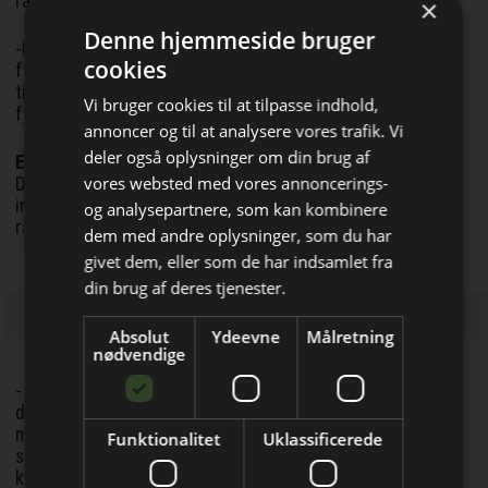
råstofforbruget i bygge- og anlægsarbejder…
×
Denne hjemmeside bruger
-Der skal stilles krav om, at de gode kvaliteter benyttes til
cookies
formål, hvor de er nødvendige. Det gode grus skal benyttes
til beton og ikke som eksempelvis fyldsand omkring nye
Vi bruger cookies til at tilpasse indhold,
fjernvarmerør, lyder budskabet.
annoncer og til at analysere vores trafik. Vi
deler også oplysninger om din brug af
Efterlyser incitamenter
vores websted med vores annoncerings-
Derfor efterlyser Region Hovedstaden, at der skal findes
incitamenter for bygherrer og entreprenører til at bruge
og analysepartnere, som kan kombinere
råstofferne med omtanke:
dem med andre oplysninger, som du har
Bliv opdateret hver dag
givet dem, eller som de har indsamlet fra
Få de vigtigste nyheder om
din brug af deres tjenester.
byggebranchen
Absolut
Ydeevne
Målretning
direkte i din indbakke
nødvendige
- På nuværende tidspunkt kan det ikke betale sig at udnytte
de sekundære råstoffer (beton, mursten og lignende fra
nedrivninger), fordi de nye råstoffer er så billige. Det er
Funktionalitet
Uklassificerede
samtidig for svært at udnytte de sekundære råstoffer, der
kan genbruges fra nedrivninger.