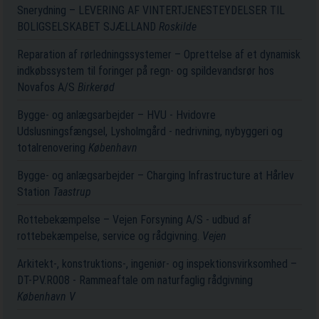
Snerydning – LEVERING AF VINTERTJENESTEYDELSER TIL
BOLIGSELSKABET SJÆLLAND
Roskilde
Reparation af rørledningssystemer – Oprettelse af et dynamisk
indkøbssystem til foringer på regn- og spildevandsrør hos
Novafos A/S
Birkerød
Bygge- og anlægsarbejder – HVU - Hvidovre
Udslusningsfængsel, Lysholmgård - nedrivning, nybyggeri og
totalrenovering
København
Bygge- og anlægsarbejder – Charging Infrastructure at Hårlev
Station
Taastrup
Rottebekæmpelse – Vejen Forsyning A/S - udbud af
rottebekæmpelse, service og rådgivning.
Vejen
Arkitekt-, konstruktions-, ingeniør- og inspektionsvirksomhed –
DT-PV.R008 - Rammeaftale om naturfaglig rådgivning
København V