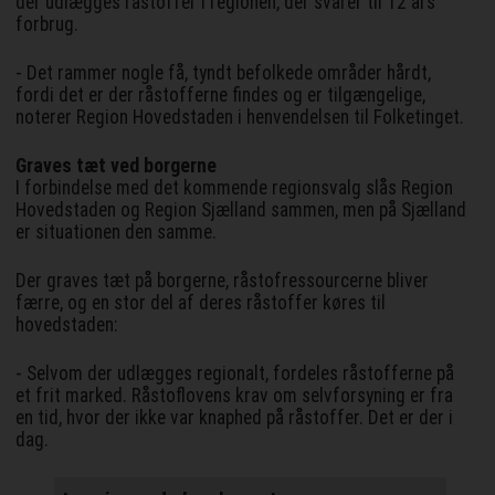
der udlægges råstoffer i regionen, der svarer til 12 års
forbrug.
- Det rammer nogle få, tyndt befolkede områder hårdt,
fordi det er der råstofferne findes og er tilgængelige,
noterer Region Hovedstaden i henvendelsen til Folketinget.
Graves tæt ved borgerne
I forbindelse med det kommende regionsvalg slås Region
Hovedstaden og Region Sjælland sammen, men på Sjælland
er situationen den samme.
Der graves tæt på borgerne, råstofressourcerne bliver
færre, og en stor del af deres råstoffer køres til
hovedstaden:
- Selvom der udlægges regionalt, fordeles råstofferne på
et frit marked. Råstoflovens krav om selvforsyning er fra
en tid, hvor der ikke var knaphed på råstoffer. Det er der i
dag.