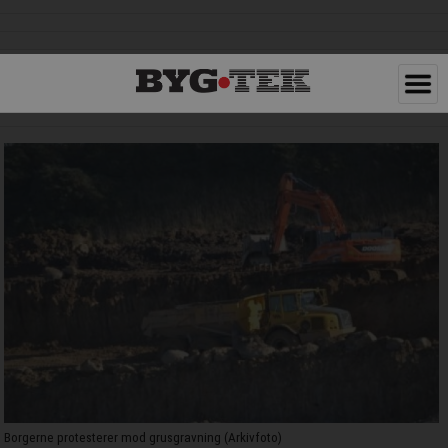
Borgerne protesterer mod grusgravning (Arkivfoto)