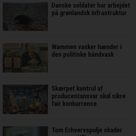
Danske soldater har arbejdet
på grønlandsk infrastruktur
Wammen vasker hænder i
den politiske håndvask
Skærpet kontrol af
producentansvar skal sikre
fair konkurrence
Tom Erhvervspulje skader