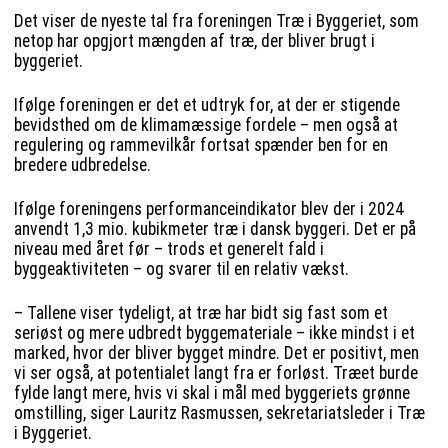
Det viser de nyeste tal fra foreningen Træ i Byggeriet, som
netop har opgjort mængden af træ, der bliver brugt i
byggeriet.
Ifølge foreningen er det et udtryk for, at der er stigende
bevidsthed om de klimamæssige fordele – men også at
regulering og rammevilkår fortsat spænder ben for en
bredere udbredelse.
Ifølge foreningens performanceindikator blev der i 2024
anvendt 1,3 mio. kubikmeter træ i dansk byggeri. Det er på
niveau med året før – trods et generelt fald i
byggeaktiviteten – og svarer til en relativ vækst.
– Tallene viser tydeligt, at træ har bidt sig fast som et
seriøst og mere udbredt byggemateriale – ikke mindst i et
marked, hvor der bliver bygget mindre. Det er positivt, men
vi ser også, at potentialet langt fra er forløst. Træet burde
fylde langt mere, hvis vi skal i mål med byggeriets grønne
omstilling, siger Lauritz Rasmussen, sekretariatsleder i Træ
i Byggeriet.