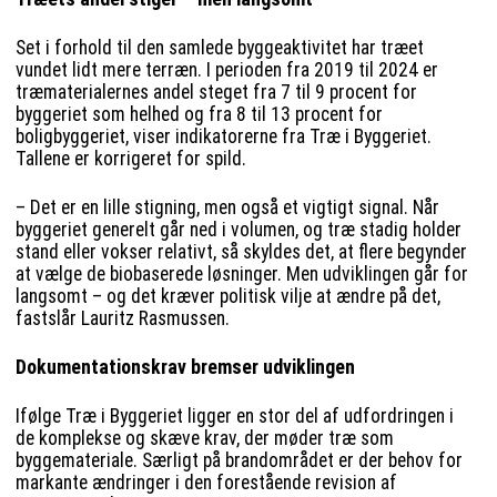
Set i forhold til den samlede byggeaktivitet har træet
vundet lidt mere terræn. I perioden fra 2019 til 2024 er
træmaterialernes andel steget fra 7 til 9 procent for
byggeriet som helhed og fra 8 til 13 procent for
boligbyggeriet, viser indikatorerne fra Træ i Byggeriet.
Tallene er korrigeret for spild.
– Det er en lille stigning, men også et vigtigt signal. Når
byggeriet generelt går ned i volumen, og træ stadig holder
stand eller vokser relativt, så skyldes det, at flere begynder
at vælge de biobaserede løsninger. Men udviklingen går for
langsomt – og det kræver politisk vilje at ændre på det,
fastslår Lauritz Rasmussen.
Dokumentationskrav bremser udviklingen
Ifølge Træ i Byggeriet ligger en stor del af udfordringen i
de komplekse og skæve krav, der møder træ som
byggemateriale. Særligt på brandområdet er der behov for
markante ændringer i den forestående revision af