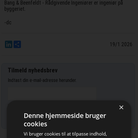
Bang & Beenfeldt - Rådgivende Ingeniører er ingeniør på
byggeriet.
-dc
LinkedIn
Del
19/1 2026
Tilmeld nyhedsbrev
Indtast din e-mail-adresse herunder.
×
Denne hjemmeside bruger
Læs mere om udsendelsestidspunkter og afmelding her
.
cookies
Vi bruger cookies til at tilpasse indhold,