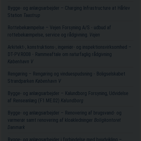
Bygge- og anlægsarbejder – Charging Infrastructure at Hårlev
Station
Taastrup
Rottebekæmpelse – Vejen Forsyning A/S - udbud af
rottebekæmpelse, service og rådgivning.
Vejen
Arkitekt-, konstruktions-, ingeniør- og inspektionsvirksomhed –
DT-PV.R008 - Rammeaftale om naturfaglig rådgivning
København V
Rengøring – Rengøring og vinduespudsning - Boligselskabet
Strandparken
København V
Bygge- og anlægsarbejder – Kalundborg Forsyning, Udvidelse
af Renseanlæg (F1.ME.02)
Kalundborg
Bygge- og anlægsarbejder – Renovering af brugsvand- og
varmerør samt renovering af kloakledninger
Boligkontoret
Danmark
Bygge- og anlægsarbejder i forbindelse med byudvikling –