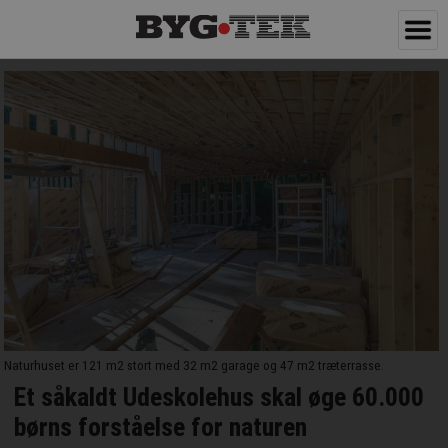
Naturhuset er 121 m2 stort med 32 m2 garage og 47 m2 træterrasse.
Et såkaldt Udeskolehus skal øge 60.000
børns forståelse for naturen