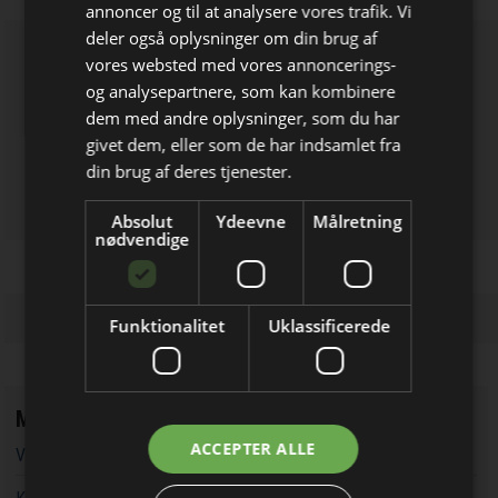
annoncer og til at analysere vores trafik. Vi
deler også oplysninger om din brug af
vores websted med vores annoncerings-
og analysepartnere, som kan kombinere
Bliv opdateret hver dag
dem med andre oplysninger, som du har
givet dem, eller som de har indsamlet fra
Få de vigtigste nyheder om
din brug af deres tjenester.
byggebranchen
Absolut
Ydeevne
Målretning
direkte i din indbakke
nødvendige
Funktionalitet
Uklassificerede
Mest læste
Jeg modtager allerede
ACCEPTER ALLE
Vandværker i Randers kører på lånt tid
nyhedsbrevet