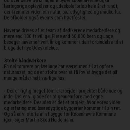
Ud over selve dyrkningen tilbyder skolehaverne også
læringsrige oplevelser og udeskoleforløb hele året rundt,
der fremmer viden om natur, bæredygtighed og madkultur.
De afholder også events som høstfester.
Haverne drives af et team af dedikerede medarbejdere og
mere end 100 frivillige. Flere end 60.000 børn og unge
besøger haverne hvert år og kommer i den forbindelse til at
bruge det nye Udeskolehus.
Stolte håndværkere
En del tømrere og lærlinge har været med til at opføre
naturhuset, og de er stolte over at få lov at bygge det på
mange måder helt særlige hus:
- Der er rigtig meget tømrerarbejde i projektet både ude og
inde. Det er vi glade for at gennemføre med egne
medarbejdere. Desuden er det et projekt, hvor vores viden
og erfaring med bæredygtige byggerier kommer til sin ret.
Og så er vi stolte af at bygge for Københavns Kommune
igen, siger Martin Skou Heidemann.