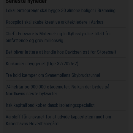
Seneste nyheder
Lokal entreprenør skal bygge 30 almene boliger i Bramming
Kaospilot skal skabe kreative arkitektledere i Aarhus
Chef i Forsvarets Materiel- og Indkøbsstyrelse tiltalt for
omfattende og grov millionsvig
Det bliver lettere at handle hos Davidsen øst for Storebælt
Konkurser i byggeriet (Uge 32/2026-2)
Tre hold kæmper om Svanemøllens Skybrudstunnel
74 hektar og 900.000 etagemeter: Nu kan der bydes på
Nordhavns næste bykvarter
Irsk kapitalfond køber dansk isoleringsspecialist
Aarsleff får ansvaret for at udvide kapaciteten rundt om
Københavns Hovedbanegård