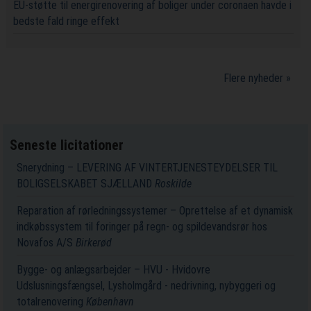
EU-støtte til energirenovering af boliger under coronaen havde i
bedste fald ringe effekt
Flere nyheder »
Seneste licitationer
Snerydning – LEVERING AF VINTERTJENESTEYDELSER TIL
BOLIGSELSKABET SJÆLLAND
Roskilde
Reparation af rørledningssystemer – Oprettelse af et dynamisk
indkøbssystem til foringer på regn- og spildevandsrør hos
Novafos A/S
Birkerød
Bygge- og anlægsarbejder – HVU - Hvidovre
Udslusningsfængsel, Lysholmgård - nedrivning, nybyggeri og
totalrenovering
København