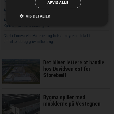
Kaospilot skal skabe kreative arkitektledere i Aarhus
AFVIS ALLE
Aarsleff vinder energiprojekter til 3,7 milliarder kroner
VIS DETALJER
Aarsleff får ansvaret for at udvide kapaciteten rundt om
Københavns Hovedbanegård
Chef i Forsvarets Materiel- og Indkøbsstyrelse tiltalt for
omfattende og grov millionsvig
Det bliver lettere at handle
hos Davidsen øst for
Storebælt
Bygma spiller med
musklerne på Vestegnen