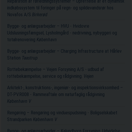
Reparation af rørledningssystemer – Oprettelse af et dynamisk
indkøbssystem til foringer på regn- og spildevandsrør hos
Novafos A/S
Birkerød
Bygge- og anlægsarbejder – HVU - Hvidovre
Udslusningsfængsel, Lysholmgård - nedrivning, nybyggeri og
totalrenovering
København
Bygge- og anlægsarbejder – Charging Infrastructure at Hårlev
Station
Taastrup
Rottebekæmpelse – Vejen Forsyning A/S - udbud af
rottebekæmpelse, service og rådgivning.
Vejen
Arkitekt-, konstruktions-, ingeniør- og inspektionsvirksomhed –
DT-PV.R008 - Rammeaftale om naturfaglig rådgivning
København V
Rengøring – Rengøring og vinduespudsning - Boligselskabet
Strandparken
København V
Bygge- og anlægsarbejder – Kalundborg Forsyning, Udvidelse