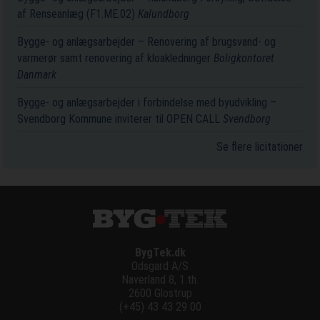
af Renseanlæg (F1.ME.02)
Kalundborg
Bygge- og anlægsarbejder – Renovering af brugsvand- og
varmerør samt renovering af kloakledninger
Boligkontoret
Danmark
Bygge- og anlægsarbejder i forbindelse med byudvikling –
Svendborg Kommune inviterer til OPEN CALL
Svendborg
Se flere licitationer
BygTek.dk
Odsgard A/S
Naverland 8, 1.th.
2600 Glostrup
(+45) 43 43 29 00