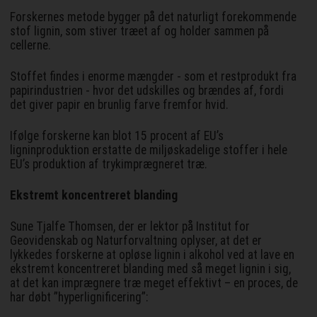
Forskernes metode bygger på det naturligt forekommende
stof lignin, som stiver træet af og holder sammen på
cellerne.
Stoffet findes i enorme mængder - som et restprodukt fra
papirindustrien - hvor det udskilles og brændes af, fordi
det giver papir en brunlig farve fremfor hvid.
Ifølge forskerne kan blot 15 procent af EU’s
ligninproduktion erstatte de miljøskadelige stoffer i hele
EU’s produktion af trykimprægneret træ.
Ekstremt koncentreret blanding
Sune Tjalfe Thomsen, der er lektor på Institut for
Geovidenskab og Naturforvaltning oplyser, at det er
lykkedes forskerne at opløse lignin i alkohol ved at lave en
ekstremt koncentreret blanding med så meget lignin i sig,
at det kan imprægnere træ meget effektivt – en proces, de
har døbt ”hyperlignificering”: