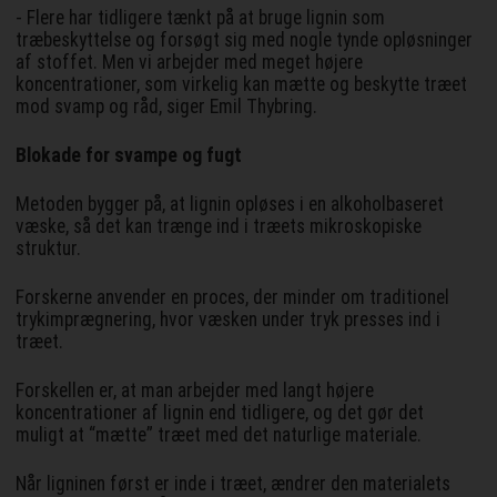
- Flere har tidligere tænkt på at bruge lignin som
træbeskyttelse og forsøgt sig med nogle tynde opløsninger
af stoffet. Men vi arbejder med meget højere
koncentrationer, som virkelig kan mætte og beskytte træet
mod svamp og råd, siger Emil Thybring.
Blokade for svampe og fugt
Metoden bygger på, at lignin opløses i en alkoholbaseret
væske, så det kan trænge ind i træets mikroskopiske
struktur.
Forskerne anvender en proces, der minder om traditionel
trykimprægnering, hvor væsken under tryk presses ind i
træet.
Forskellen er, at man arbejder med langt højere
koncentrationer af lignin end tidligere, og det gør det
muligt at “mætte” træet med det naturlige materiale.
Når ligninen først er inde i træet, ændrer den materialets