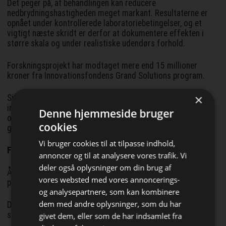
Det peger på, at behandlingen kan reducere
nedbrydningshastigheden meget markant. Resultaterne er
opnået under kontrollerede laboratoriebetingelser, og et
vigtigt næste skridt er derfor at dokumentere effekten i
større skala og under realistiske udendørs forhold.
Forskningsprojekt har modtaget mere end 15 millioner
kroner fra Innovationsfondens Grand Solutions program.
×
Sidste år vandt forskerne også den store europæiske
innovationskonkurrence ”Evergreeen Prize for Innovation”
Denne hjemmeside bruger
og modtog 300.000 Euro til videreudviklingen af deres
cookies
giftfri træbeskyttelse.
Vi bruger cookies til at tilpasse indhold,
Fakta
annoncer og til at analysere vores trafik. Vi
deler også oplysninger om din brug af
Årligt sælges 6,5 millioner kubikmeter trykimprægneret træ
vores websted med vores annoncerings-
på det europæiske marked.
og analysepartnere, som kan kombinere
Bliv opdateret hver dag
dem med andre oplysninger, som du har
Det trykimprægnerede træ har kun en enkelt livscyklus og
sendes derefter typisk til Tyskland for at blive brændt af.
givet dem, eller som de har indsamlet fra
Få de vigtigste nyheder om