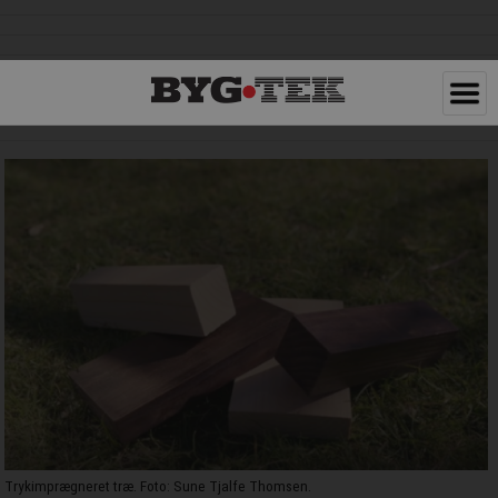
Trykimprægneret træ. Foto: Sune Tjalfe Thomsen.