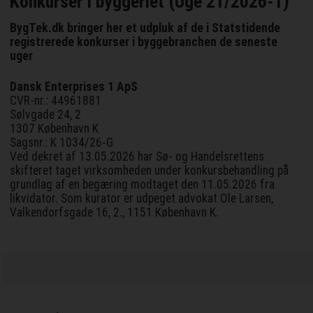
Konkurser i byggeriet (Uge 21/2026-1)
BygTek.dk bringer her et udpluk af de i Statstidende
registrerede konkurser i byggebranchen de seneste
uger
Dansk Enterprises 1 ApS
CVR-nr.: 44961881
Sølvgade 24, 2
1307 København K
Sagsnr.: K 1034/26-G
Ved dekret af 13.05.2026 har Sø- og Handelsrettens
skifteret taget virksomheden under konkursbehandling på
grundlag af en begæring modtaget den 11.05.2026 fra
likvidator. Som kurator er udpeget advokat Ole Larsen,
Valkendorfsgade 16, 2., 1151 København K.