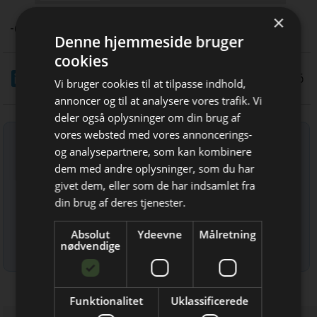
×
-dc
Denne hjemmeside bruger
cookies
LinkedIn
Del
19/5 2026
Vi bruger cookies til at tilpasse indhold,
annoncer og til at analysere vores trafik. Vi
deler også oplysninger om din brug af
vores websted med vores annoncerings-
Tilmeld nyhedsbrev
og analysepartnere, som kan kombinere
Indtast din e-mail-adresse herunder.
dem med andre oplysninger, som du har
Bliv opdateret hver dag
givet dem, eller som de har indsamlet fra
Få de vigtigste nyheder om
din brug af deres tjenester.
byggebranchen
Absolut
Ydeevne
Målretning
direkte i din indbakke
nødvendige
Læs mere om udsendelsestidspunkter og afmelding her
.
Funktionalitet
Uklassificerede