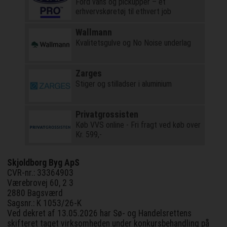
Ford vans og pickupper – et
erhvervskøretøj til ethvert job
Wallmann
Kvalitetsgulve og No Noise underlag
Zarges
Stiger og stilladser i aluminium
Privatgrossisten
Køb VVS online - Fri fragt ved køb over
Kr. 599,-
Skjoldborg Byg ApS
CVR-nr.: 33364903
Værebrovej 60, 2 3
2880 Bagsværd
Sagsnr.: K 1053/26-K
Ved dekret af 13.05.2026 har Sø- og Handelsrettens
skifteret taget virksomheden under konkursbehandling på