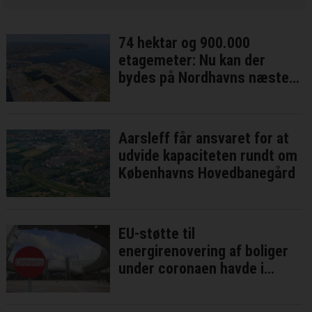
74 hektar og 900.000
etagemeter: Nu kan der
bydes på Nordhavns næste
bykvarter
Aarsleff får ansvaret for at
udvide kapaciteten rundt om
Københavns Hovedbanegård
EU-støtte til
energirenovering af boliger
under coronaen havde i
bedste fald ringe effekt