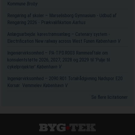
Kommune
Broby
Rengøring af skoler – Marselisborg Gymnasium - Udbud af
Rengøring 2026 - Prækvalifikation
Aarhus
Anlægsarbejde: kørestrømsanlæg – Catenary system -
Electrification New railway across West Funen
København V
Ingeniørvirksomhed – PA-TPD.R003 Rammeaftale om
konsulentstøtte 2026, 2027, 2028 og 2029 til ’Pulje til
cykelprojekter’
København V
Ingeniørvirksomhed – 2090.R01 Totalrådgivning Nødspor E20
Korsør ­ Vemmelev
København V
Se flere licitationer