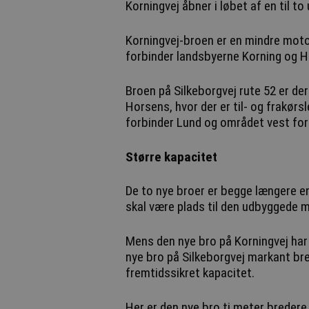
Korningvej åbner i løbet af en til to 
Korningvej-broen er en mindre moto
forbinder landsbyerne Korning og H
Broen på Silkeborgvej rute 52 er de
Horsens, hvor der er til- og frakørs
forbinder Lund og området vest fo
Større kapacitet
De to nye broer er begge længere en
skal være plads til den udbyggede 
Mens den nye bro på Korningvej har
nye bro på Silkeborgvej markant bre
fremtidssikret kapacitet.
Her er den nye bro ti meter breder