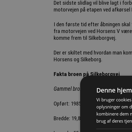
Det sidste slidlag vil blive lagt i f
motorvejen på etapen ved afkørsel
I den første tid efter åbningen skal
fra motorvejen ved Horsens V være opmærksomme på, at der er en lille omvej for at
komme frem til Silkeborgvej.
Der er skiltet med hvordan man ko
Horsens og Silkeborg.
Fakta broen på Silkeborgvej
Gammel bro:
Denne hjem
Vi bruger cookies 
Opført: 1985
oplysninger om d
kombinere dem me
Bredde: 19,8 meter
brug af deres tjen