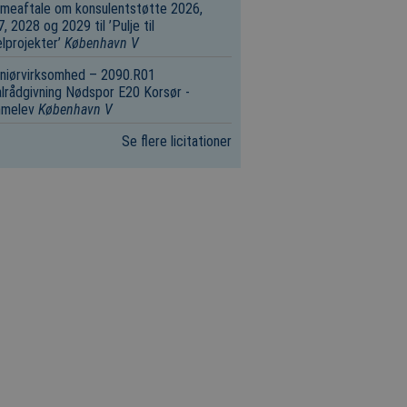
meaftale om konsulentstøtte 2026,
, 2028 og 2029 til ’Pulje til
lprojekter’
København V
niørvirksomhed – 2090.R01
lrådgivning Nødspor E20 Korsør ­
melev
København V
Se flere licitationer