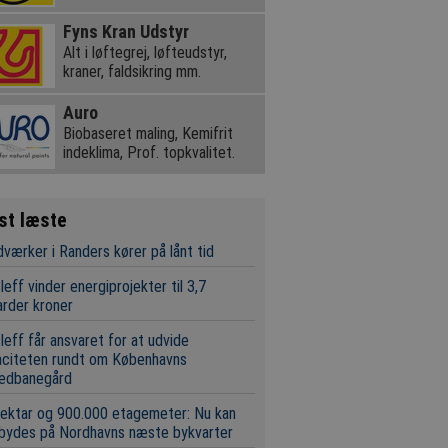
Fyns Kran Udstyr
Alt i løftegrej, løfteudstyr,
kraner, faldsikring mm.
Auro
Biobaseret maling, Kemifrit
indeklima, Prof. topkvalitet.
st læste
værker i Randers kører på lånt tid
leff vinder energiprojekter til 3,7
iarder kroner
leff får ansvaret for at udvide
aciteten rundt om Københavns
edbanegård
ektar og 900.000 etagemeter: Nu kan
 bydes på Nordhavns næste bykvarter