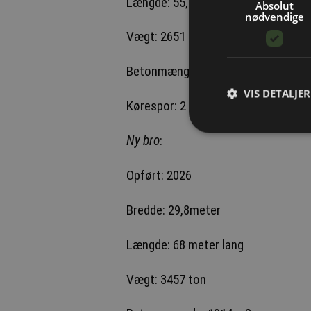
Længde: 55,9 meter
Absolut
nødvendige
Vægt: 2651 ton
Betonmængde:1105 m3
VIS DETALJER
Kørespor: 2 ligefrem, 2 svingbaner
Ny bro
:
Opført: 2026
Bredde: 29,8meter
Længde: 68 meter lang
Vægt: 3457 ton