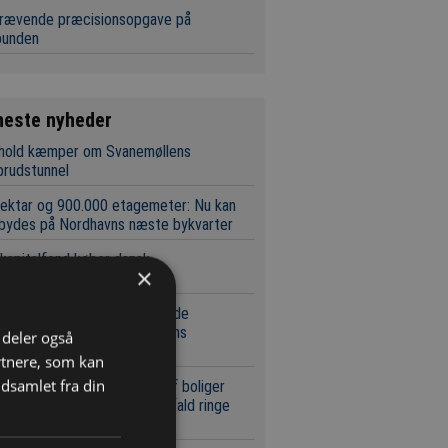
krævende præcisionsopgave på
bunden
neste nyheder
 hold kæmper om Svanemøllens
brudstunnel
ektar og 900.000 etagemeter: Nu kan
 bydes på Nordhavns næste bykvarter
 kapitalfond køber dansk
×
eringsspecialist
leff får ansvaret for at udvide
aciteten rundt om Københavns
i deler også
edbanegård
rtnere, som kan
dsamlet fra din
tøtte til energirenovering af boliger
r coronaen havde i bedste fald ringe
ekt