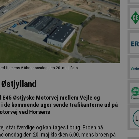
ved Horsens V åbner onsdag den 20. maj. Foto:
 Østjylland
f E45 Østjyske Motorvej mellem Vejle og
 i de kommende uger sende trafikanterne ud på
Motorvej ved Horsens
ej står færdige og kan tages i brug. Broen på
erne onsdag den 20. maj klokken 6.00, mens broen på