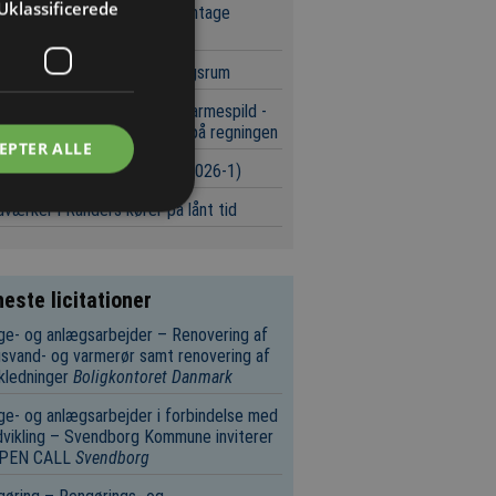
Uklassificerede
efigur i GK Danmark skal gentage
cessen hos Caverion
ren er det stærkeste læringsrum
kningsprojekt skal afsløre varmespild -
 spare beboere 20 procent på regningen
EPTER ALLE
urser i byggeriet (Uge 32/2026-1)
værker i Randers kører på lånt tid
este licitationer
e- og anlægsarbejder – Renovering af
svand- og varmerør samt renovering af
kledninger
Boligkontoret Danmark
e- og anlægsarbejder i forbindelse med
vikling – Svendborg Kommune inviterer
 OPEN CALL
Svendborg