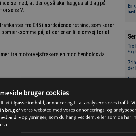
orbindelse med, at der også skal lægges slidlag på
En 
 Horsens V.
hav
 trafikanter fra E45 i nordgående retning, som kører
Se
Tre
Sky
mmer fra motorvejsfrakørslen mod henholdsvis
74 h
der
Irsk
isol
meside bruger cookies
Aars
kap
til at tilpasse indhold, annoncer og til at analysere vores trafik. V
Hov
in brug af vores websted med vores annoncerings- og analysepa
d andre oplysninger, som du har givet dem, eller som de har in
EU-s
unde
ester.
eff