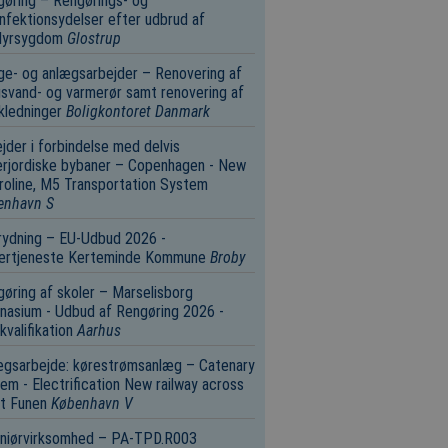
øring – Rengørings- og
nfektionsydelser efter udbrud af
dyrsygdom
Glostrup
e- og anlægsarbejder – Renovering af
svand- og varmerør samt renovering af
kledninger
Boligkontoret Danmark
jder i forbindelse med delvis
rjordiske bybaner – Copenhagen - New
oline, M5 Transportation System
enhavn S
rydning – EU-Udbud 2026 -
tertjeneste Kerteminde Kommune
Broby
øring af skoler – Marselisborg
asium - Udbud af Rengøring 2026 -
valifikation
Aarhus
ægsarbejde: kørestrømsanlæg – Catenary
em - Electrification New railway across
t Funen
København V
eniørvirksomhed – PA-TPD.R003