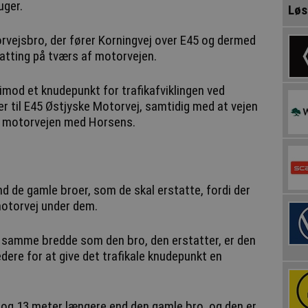
uger.
Løs
rvejsbro, der fører Korningvej over E45 og dermed
atting på tværs af motorvejen.
rimod et knudepunkt for trafikafviklingen ved
ler til E45 Østjyske Motorvej, samtidig med at vejen
r motorvejen med Horsens.
d de gamle broer, som de skal erstatte, fordi der
motorvej under dem.
 samme bredde som den bro, den erstatter, er den
dere for at give det trafikale knudepunkt en
e og 13 meter længere end den gamle bro, og den er