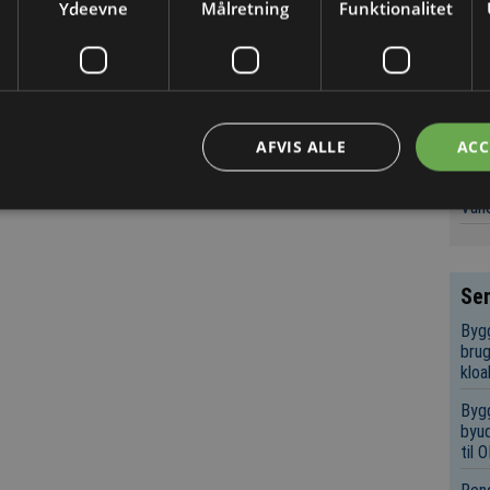
Ydeevne
Målretning
Funktionalitet
Nøgl
suc
Natu
Fors
skal
AFVIS ALLE
ACC
Konk
Vand
Sen
Bygg
brug
kloa
Bygg
byud
til