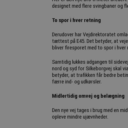
designet med flere svingbaner og fler
To spor i hver retning
Derudover har Vejdirektoratet omlag
tættest på E45. Det betyder, at vej
bliver firesporet med to spor i hver 
Samtidig lukkes adgangen til sideve
nord og syd for Silkeborgvej skal v
betyder, at trafikken får bedre betin
færre ind- og udkørsler.
Midlertidig omvej og belægning
Den nye vej tages i brug med en midl
opleve mindre ujævnheder.