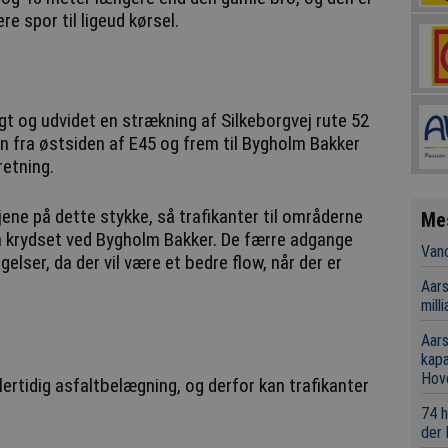
e spor til ligeud kørsel.
t og udvidet en strækning af Silkeborgvej rute 52
en fra østsiden af E45 og frem til Bygholm Bakker
retning.
jene på dette stykke, så trafikanter til områderne
Me
ia krydset ved Bygholm Bakker. De færre adgange
Vand
gelser, da der vil være et bedre flow, når der er
Aars
mill
Aars
kap
Hov
ertidig asfaltbelægning, og derfor kan trafikanter
74 h
der