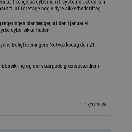
em at trænge så dybt ind i it-systemer, at de kan
rk til at foretage nogle dyre sikkerhedstiltag.
g regeringen planlægger, at den i januar vil
tyrke cybersikkerheden.
Byens Boligforeningers Netværksdag den 21.
geløbssikring og om skærpede grænseværdier i
17/11 2025