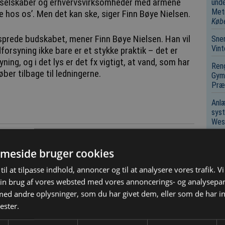
ligselskaber og erhvervsvirksomheder med armene
unde
Metr
ke hos os’. Men det kan ske, siger Finn Bøye Nielsen.
Køb
sprede budskabet, mener Finn Bøye Nielsen. Han vil
Sne
Vin
dforsyning ikke bare er et stykke praktik – det er
ng, og i det lys er det fx vigtigt, at vand, som har
Reng
ber tilbage til ledningerne.
Gymn
Præk
Anl
syst
Wes
Ing
Ram
meside bruger cookies
2027
cyke
til at tilpasse indhold, annoncer og til at analysere vores trafik. V
at de ikke overholder loven, hvis de ikke kender den.
in brug af vores websted med vores annoncerings- og analysepa
e fortælle erhvervsvirksomhederne og forbrugerne,
Inge
d andre oplysninger, som du har givet dem, eller som de har in
Tota
r, desværre ikke altid er klædt godt nok på til at
Vem
ester.
ne, ligesom vi ofte hører at man ikke har lyst til
stning, siger Finn Bøye Nielsen.