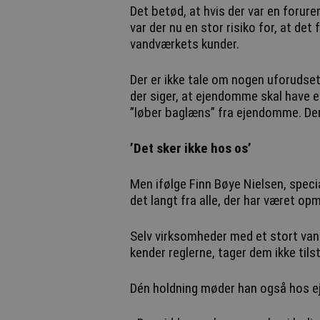
Det betød, at hvis der var en forure
var der nu en stor risiko for, at de
vandværkets kunder.
Der er ikke tale om nogen uforudset
der siger, at ejendomme skal have en
”løber baglæns” fra ejendomme. Den
’Det sker ikke hos os’
Men ifølge Finn Bøye Nielsen, speci
det langt fra alle, der har været 
Selv virksomheder med et stort va
kender reglerne, tager dem ikke tilst
Dén holdning møder han også hos ej