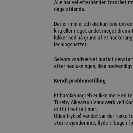
Alle har vel efterhånden forstået m
dage stående.
Der er imidlertid ikke kun tale om en
krig eller noget andet meget dramat
lukker ned på grund af et hackerangr
ledningsnettet.
Selvom vandværket hurtigt genstart
efter nedlukningen, ikke nødvendigvi
Kendt problemstilling
Et harckerangreb er ikke mere en teo
Tureby Alkestrup Vandværk ved Køg
drift i tre-fire timer.
Uden tryk på vandet var der risiko fo
større ejendomme, flyde tilbage i f