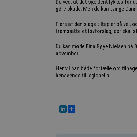
De ved, at det sjældent lykkes for d
gøre skade. Men de kan tvinge Danma
Flere af den slags tiltag er på vej, o
fremsætte et lovforslag, der skal s
Du kan møde Finn Bøye Nielsen på 
november.
Her vil han både fortælle om tilba
henseende til legionella.
LinkedIn
Del