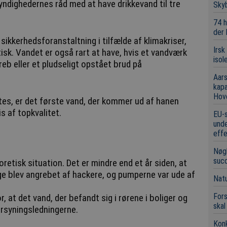
yndighedernes råd med at have drikkevand til tre
Sky
74 h
der
 sikkerhedsforanstaltning i tilfælde af klimakriser,
Irsk
isk. Vandet er også rart at have, hvis et vandværk
isol
eb eller et pludseligt opstået brud på
Aars
kap
Hov
es, er det første vand, der kommer ud af hanen
s af topkvalitet.
EU-s
unde
eff
Nøgl
suc
retisk situation. Det er mindre end et år siden, at
e blev angrebet af hackere, og pumperne var ude af
Natu
Fors
r, at det vand, der befandt sig i rørene i boliger og
skal
orsyningsledningerne.
Konk