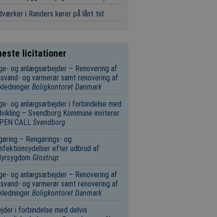
værker i Randers kører på lånt tid
este licitationer
e- og anlægsarbejder – Renovering af
svand- og varmerør samt renovering af
kledninger
Boligkontoret Danmark
e- og anlægsarbejder i forbindelse med
vikling – Svendborg Kommune inviterer
 OPEN CALL
Svendborg
øring – Rengørings- og
nfektionsydelser efter udbrud af
dyrsygdom
Glostrup
e- og anlægsarbejder – Renovering af
svand- og varmerør samt renovering af
kledninger
Boligkontoret Danmark
jder i forbindelse med delvis