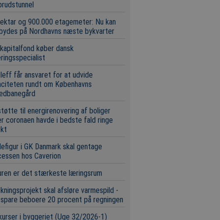
brudstunnel
ektar og 900.000 etagemeter: Nu kan
 bydes på Nordhavns næste bykvarter
 kapitalfond køber dansk
eringsspecialist
leff får ansvaret for at udvide
aciteten rundt om Københavns
edbanegård
tøtte til energirenovering af boliger
r coronaen havde i bedste fald ringe
ekt
efigur i GK Danmark skal gentage
cessen hos Caverion
ren er det stærkeste læringsrum
kningsprojekt skal afsløre varmespild -
 spare beboere 20 procent på regningen
urser i byggeriet (Uge 32/2026-1)