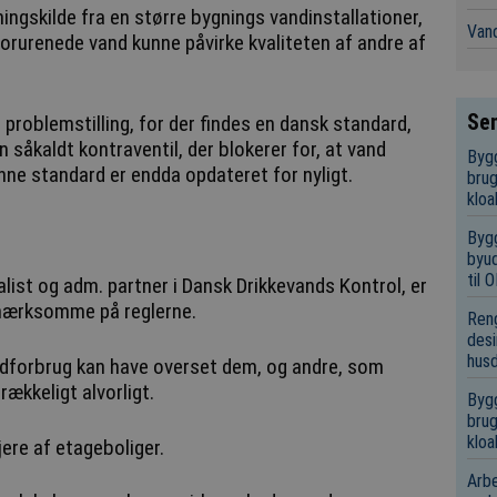
ningskilde fra en større bygnings vandinstallationer,
Vand
t forurenede vand kunne påvirke kvaliteten af andre af
Sen
 problemstilling, for der findes en dansk standard,
 såkaldt kontraventil, der blokerer for, at vand
Bygg
ne standard er endda opdateret for nyligt.
brug
kloa
Bygg
byud
til
alist og adm. partner i Dansk Drikkevands Kontrol, er
opmærksomme på reglerne.
Reng
desi
hus
ndforbrug kan have overset dem, og andre, som
rækkeligt alvorligt.
Bygg
brug
kloa
ere af etageboliger.
Arbe