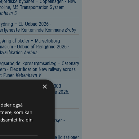
rjordiske bybaner – Copenhagen - New
oline, M5 Transportation System
enhavn S
rydning – EU-Udbud 2026 -
tertjeneste Kerteminde Kommune
Broby
øring af skoler – Marselisborg
asium - Udbud af Rengøring 2026 -
valifikation
Aarhus
ægsarbejde: kørestrømsanlæg – Catenary
em - Electrification New railway across
t Funen
København V
×
eniørvirksomhed – PA-TPD.R003
meaftale om konsulentstøtte 2026,
, 2028 og 2029 til ’Pulje til
lprojekter’
København V
i deler også
rtnere, som kan
niørvirksomhed – 2090.R01
dsamlet fra din
lrådgivning Nødspor E20 Korsør ­
melev
København V
Se flere licitationer