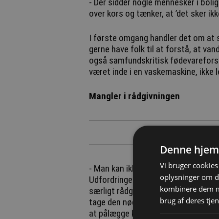
- Der sidder nogle mennesker i bo
over kors og tænker, at ’det sker ik
I første omgang handler det om at 
gerne have folk til at forstå, at van
også samfundskritisk fødevareforsyni
været inde i en vaskemaskine, ikke lø
Mangler i rådgivningen
Denne hjem
Vi bruger cookies 
- Man kan ikke skælde folk ud over, 
oplysninger om d
Udfordringen er, at dem, som skull
kombinere dem me
særligt rådgivere og vvs-installatøre
brug af deres tjen
tage den nødvendige snak med kunder
at pålægge kunderne en ekstra omko