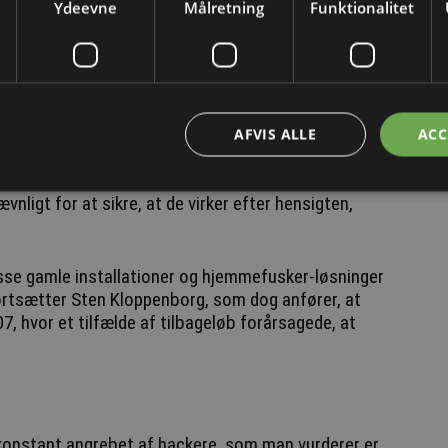
Ydeevne
Målretning
Funktionalitet
streger Sten Kloppenborg, at der ikke generelt er
 være bange. Men der er altså en problematik med
, at der skal installeres tilbagestrømningssikringer.
AFVIS ALLE
ACC
liver installeret. De er eksempelvis indbygget i
irker, og om det er den rigtige sikkerhedsklasse, er
vnligt for at sikre, at de virker efter hensigten,
sse gamle installationer og hjemmefusker-løsninger
fortsætter Sten Kloppenborg, som dog anfører, at
, hvor et tilfælde af tilbageløb forårsagede, at
konstant angrebet af hackere, som man vurderer er