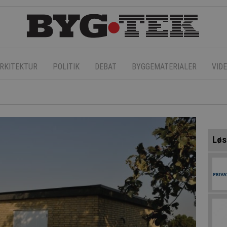
RKITEKTUR
POLITIK
DEBAT
BYGGEMATERIALER
VID
Løs