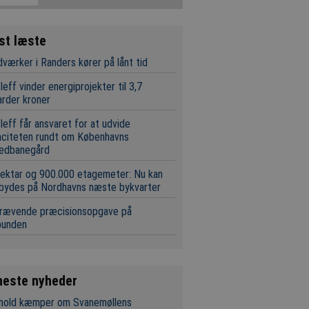
st læste
værker i Randers kører på lånt tid
leff vinder energiprojekter til 3,7
iarder kroner
leff får ansvaret for at udvide
aciteten rundt om Københavns
edbanegård
ektar og 900.000 etagemeter: Nu kan
 bydes på Nordhavns næste bykvarter
krævende præcisionsopgave på
bunden
neste nyheder
 hold kæmper om Svanemøllens