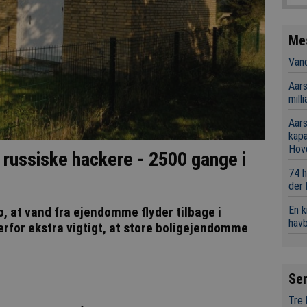
Me
Vand
Aars
mill
Aars
kap
Hov
 russiske hackere - 2500 gange i
74 h
der
En 
o, at vand fra ejendomme flyder tilbage i
hav
rfor ekstra vigtigt, at store boligejendomme
Se
Tre