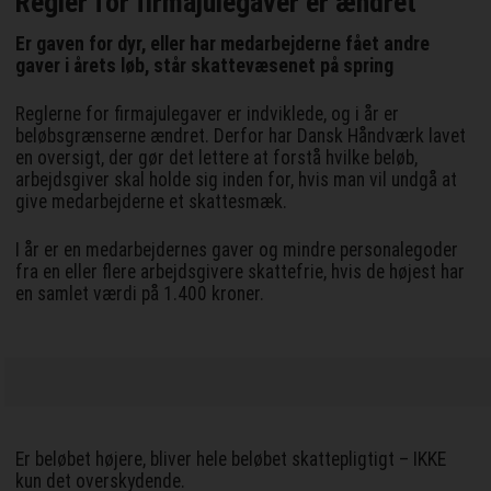
Regler for firmajulegaver er ændret
Er gaven for dyr, eller har medarbejderne fået andre
gaver i årets løb, står skattevæsenet på spring
Reglerne for firmajulegaver er indviklede, og i år er
beløbsgrænserne ændret. Derfor har Dansk Håndværk lavet
en oversigt, der gør det lettere at forstå hvilke beløb,
arbejdsgiver skal holde sig inden for, hvis man vil undgå at
give medarbejderne et skattesmæk.
I år er en medarbejdernes gaver og mindre personalegoder
fra en eller flere arbejdsgivere skattefrie, hvis de højest har
en samlet værdi på 1.400 kroner.
Er beløbet højere, bliver hele beløbet skattepligtigt – IKKE
kun det overskydende.