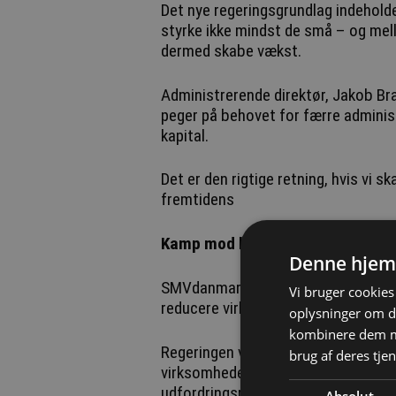
Det nye regeringsgrundlag indeholde
styrke ikke mindst de små – og me
dermed skabe vækst.
Administrerende direktør, Jakob Bra
peger på behovet for færre administ
kapital.
Det er den rigtige retning, hvis vi s
fremtidens
Kamp mod bureaukrati
Denne hjem
SMVdanmarks administrerende direk
Vi bruger cookies 
reducere virksomhedernes administ
oplysninger om d
kombinere dem me
Regeringen vil blandt andet gennem
brug af deres tjen
virksomhedernes administrative udf
udfordringsret og indføre et nyt ”afv
Absolut