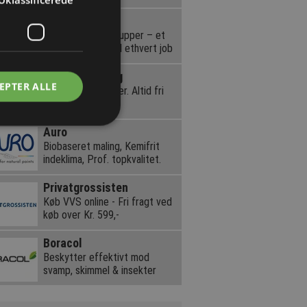
Ford
Ford vans og pickupper – et
erhvervskøretøj til ethvert job
Varebil-Leasing
EPTER ALLE
Leasing af varebiler. Altid fri
km.
Auro
Biobaseret maling, Kemifrit
indeklima, Prof. topkvalitet.
Privatgrossisten
Køb VVS online - Fri fragt ved
køb over Kr. 599,-
Boracol
Beskytter effektivt mod
svamp, skimmel & insekter