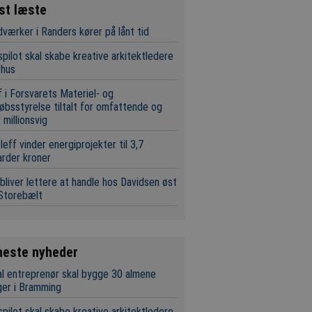
st læste
værker i Randers kører på lånt tid
pilot skal skabe kreative arkitektledere
rhus
 i Forsvarets Materiel- og
øbsstyrelse tiltalt for omfattende og
 millionsvig
leff vinder energiprojekter til 3,7
iarder kroner
bliver lettere at handle hos Davidsen øst
Storebælt
neste nyheder
l entreprenør skal bygge 30 almene
ger i Bramming
pilot skal skabe kreative arkitektledere