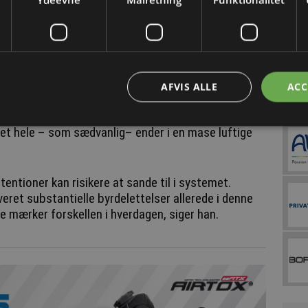
tioner hos regeringen – reduktion i de
og en klar 2030-frist.
AFVIS ALLE
ACC
et hele – som sædvanlig– ender i en mase luftige
ntentioner kan risikere at sande til i systemet.
leveret substantielle byrdelettelser allerede i denne
 mærker forskellen i hverdagen, siger han.