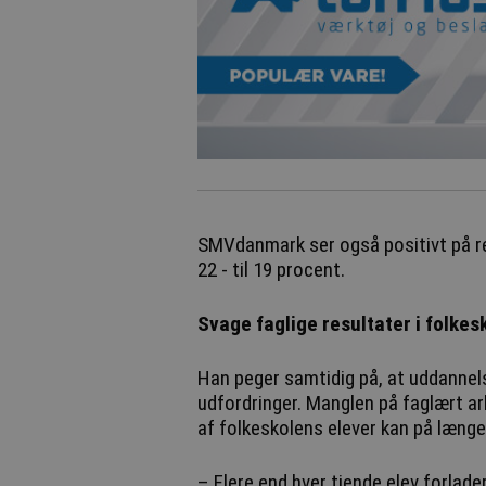
SMVdanmark ser også positivt på r
22 - til 19 procent.
Svage faglige resultater i folkes
Han peger samtidig på, at uddannel
udfordringer. Manglen på faglært ar
af folkeskolens elever kan på læn
– Flere end hver tiende elev forlad