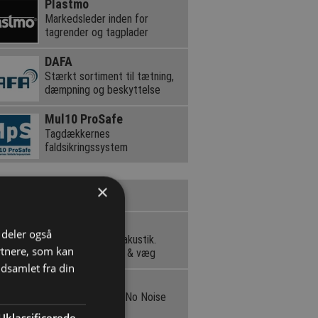
Plastmo
Markedsleder inden for
tagrender og tagplader
DAFA
Stærkt sortiment til tætning,
dæmpning og beskyttelse
Mul10 ProSafe
Tagdækkernes
faldsikringssystem
×
ninger du kan bruge!
Ecophon
i deler også
Mod klimaneutral akustik.
rtnere, som kan
Designløsning loft & væg
dsamlet fra din
Wallmann
Kvalitetsgulve og No Noise
underlag
Uklassificerede