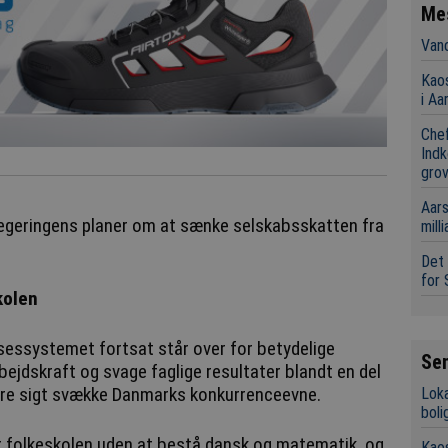
Me
Vand
Kaos
i Aa
Chef
Indk
grov
Aars
egeringens planer om at sænke selskabsskatten fra
mill
Det 
for 
kolen
sessystemet fortsat står over for betydelige
Se
bejdskraft og svage faglige resultater blandt en del
gere sigt svække Danmarks konkurrenceevne.
Loka
boli
er folkeskolen uden at bestå dansk og matematik, og
Kaos