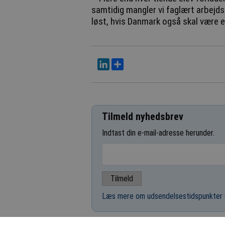
samtidig mangler vi faglært arbejdsk
løst, hvis Danmark også skal være et
LinkedIn
Del
Tilmeld nyhedsbrev
Indtast din e-mail-adresse herunder.
Læs mere om udsendelsestidspunkter 