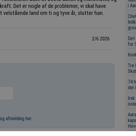
raft. Det er nogle af de problemer, vi skal have
i Aa
 velstående land om ti og tyve år, slutter han.
Chef
Indk
grov
Det 
2/6 2026
for 
Konk
Tre
Sky
74 h
der
Irsk
isol
Aars
og afmelding her
.
kap
Hov