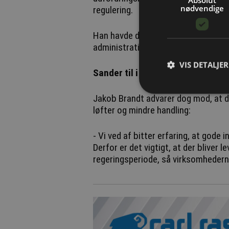
nødvendige
regulering.
Han havde dog håbet på større ambi
administrative byrder på 35 procent 
VIS DETALJER
Sander til i systemet
Jakob Brandt advarer dog mod, at d
løfter og mindre handling:
- Vi ved af bitter erfaring, at gode i
Derfor er det vigtigt, at der bliver 
regeringsperiode, så virksomhederne