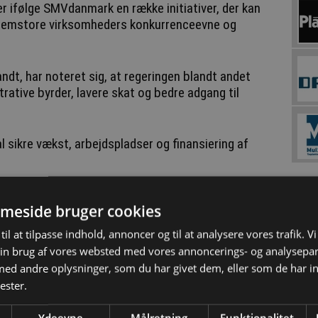
r ifølge SMVdanmark en række initiativer, der kan
llemstore virksomheders konkurrenceevne og
ndt, har noteret sig, at regeringen blandt andet
rative byrder, lavere skat og bedre adgang til
kal sikre vækst, arbejdspladser og finansiering af
Løs
meside bruger cookies
tør bemærker, at det er regeringens mål at
til at tilpasse indhold, annoncer og til at analysere vores trafik. V
rative byrder med 25 procent frem mod 2035.
in brug af vores websted med vores annoncerings- og analysepa
d andre oplysninger, som du har givet dem, eller som de har in
føre en systematisk kortlægning af
ester.
ordringer, etablere en ekspertgruppe med
ikl-eller-forklar”-princip for erhvervsrettet
Ydeevne
Målretning
Funktionalitet