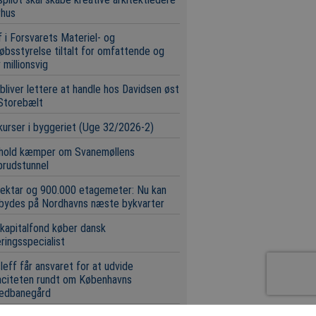
rhus
 i Forsvarets Materiel- og
øbsstyrelse tiltalt for omfattende og
 millionsvig
bliver lettere at handle hos Davidsen øst
Storebælt
urser i byggeriet (Uge 32/2026-2)
 hold kæmper om Svanemøllens
brudstunnel
ektar og 900.000 etagemeter: Nu kan
 bydes på Nordhavns næste bykvarter
 kapitalfond køber dansk
eringsspecialist
leff får ansvaret for at udvide
aciteten rundt om Københavns
edbanegård