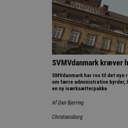
SVMVdanmark kræver ha
SMVdanmark har ros til det nye 
om færre administrative byrder, 
en ny iværksætterpakke
Af Dan Bjerring
Christiansborg