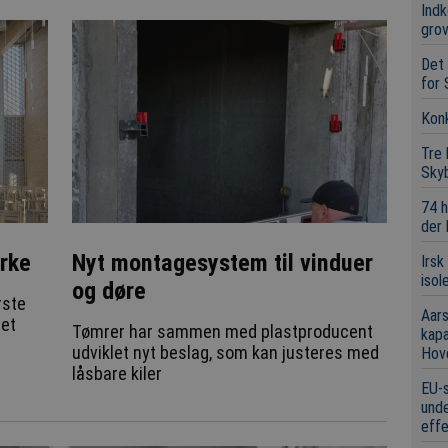
Indk
grov
Det 
for 
Konk
Tre
Sky
74 h
der
irke
Nyt montagesystem til vinduer
Irsk
isol
og døre
rste
Aars
ret
Tømrer har sammen med plastproducent
kap
udviklet nyt beslag, som kan justeres med
Hov
låsbare kiler
EU-s
unde
eff