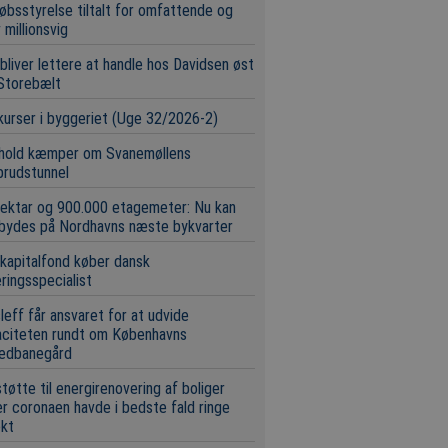
øbsstyrelse tiltalt for omfattende og
 millionsvig
bliver lettere at handle hos Davidsen øst
Storebælt
urser i byggeriet (Uge 32/2026-2)
 hold kæmper om Svanemøllens
brudstunnel
ektar og 900.000 etagemeter: Nu kan
 bydes på Nordhavns næste bykvarter
 kapitalfond køber dansk
eringsspecialist
leff får ansvaret for at udvide
aciteten rundt om Københavns
edbanegård
tøtte til energirenovering af boliger
r coronaen havde i bedste fald ringe
ekt