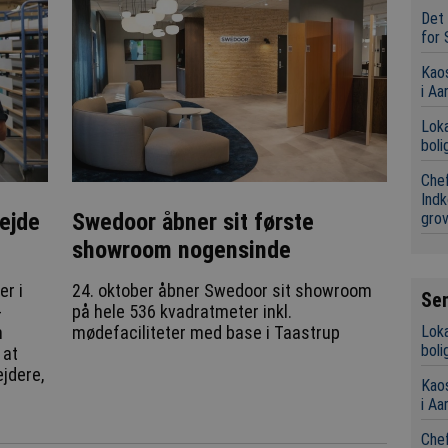
Det 
for 
Kaos
i Aa
Loka
boli
Chef
Indk
bejde
Swedoor åbner sit første
grov
showroom nogensinde
er i
24. oktober åbner Swedoor sit showroom
Se
-
på hele 536 kvadratmeter inkl.
Loka
n
mødefaciliteter med base i Taastrup
boli
 at
jdere,
Kaos
i Aa
Chef