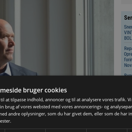
Sen
Sne
VIN
BOL
Repa
Opre
fori
Nov
Bygg
Udsl
nedr
meside bruger cookies
Køb
til at tilpasse indhold, annoncer og til at analysere vores trafik. V
Bygg
in brug af vores websted med vores annoncerings- og analysepa
Infr
d andre oplysninger, som du har givet dem, eller som de har in
Rot
ester.
udbu
rådg