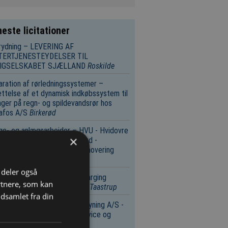
este licitationer
rydning – LEVERING AF
TERTJENESTEYDELSER TIL
IGSELSKABET SJÆLLAND
Roskilde
ration af rørledningssystemer –
ttelse af et dynamisk indkøbssystem til
nger på regn- og spildevandsrør hos
afos A/S
Birkerød
e- og anlægsarbejder – HVU - Hvidovre
×
usningsfængsel, Lysholmgård -
ivning, nybyggeri og totalrenovering
enhavn
i deler også
e- og anlægsarbejder – Charging
rtnere, som kan
astructure at Hårlev Station
Taastrup
dsamlet fra din
tebekæmpelse – Vejen Forsyning A/S -
d af rottebekæmpelse, service og
ivning.
Vejen