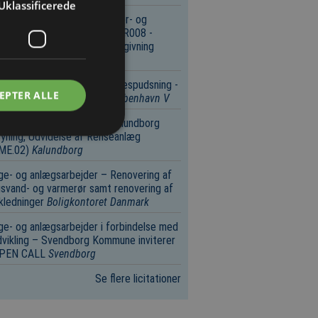
Uklassificerede
tekt-, konstruktions-, ingeniør- og
ektionsvirksomhed – DT-PV.R008 -
eaftale om naturfaglig rådgivning
enhavn V
øring – Rengøring og vinduespudsning -
EPTER ALLE
gselskabet Strandparken
København V
e- og anlægsarbejder – Kalundborg
yning, Udvidelse af Renseanlæg
.ME.02)
Kalundborg
e- og anlægsarbejder – Renovering af
svand- og varmerør samt renovering af
kledninger
Boligkontoret Danmark
e- og anlægsarbejder i forbindelse med
vikling – Svendborg Kommune inviterer
 OPEN CALL
Svendborg
Se flere licitationer