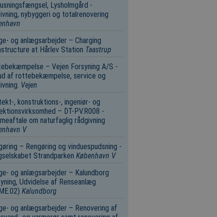
usningsfængsel, Lysholmgård -
ivning, nybyggeri og totalrenovering
enhavn
e- og anlægsarbejder – Charging
astructure at Hårlev Station
Taastrup
tebekæmpelse – Vejen Forsyning A/S -
d af rottebekæmpelse, service og
ivning.
Vejen
tekt-, konstruktions-, ingeniør- og
ektionsvirksomhed – DT-PV.R008 -
eaftale om naturfaglig rådgivning
enhavn V
øring – Rengøring og vinduespudsning -
gselskabet Strandparken
København V
e- og anlægsarbejder – Kalundborg
yning, Udvidelse af Renseanlæg
.ME.02)
Kalundborg
e- og anlægsarbejder – Renovering af