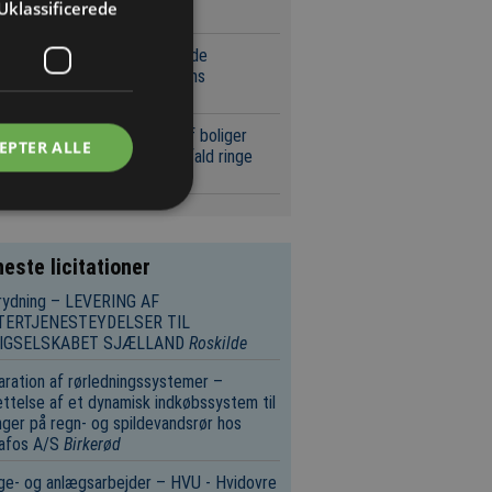
Uklassificerede
eringsspecialist
leff får ansvaret for at udvide
aciteten rundt om Københavns
edbanegård
tøtte til energirenovering af boliger
EPTER ALLE
r coronaen havde i bedste fald ringe
ekt
este licitationer
rydning – LEVERING AF
TERTJENESTEYDELSER TIL
IGSELSKABET SJÆLLAND
Roskilde
ration af rørledningssystemer –
ttelse af et dynamisk indkøbssystem til
nger på regn- og spildevandsrør hos
afos A/S
Birkerød
e- og anlægsarbejder – HVU - Hvidovre