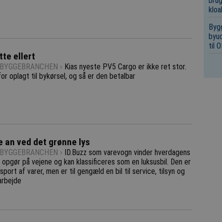
brug
kloa
Bygg
byud
til
itte ellert
-BYGGEBRANCHEN ›
Kias nyeste PV5 Cargo er ikke ret stor.
or oplagt til bykørsel, og så er den betalbar
 an ved det grønne lys
-BYGGEBRANCHEN ›
ID.Buzz som varevogn vinder hverdagens
opgør på vejene og kan klassificeres som en luksusbil. Den er
nsport af varer, men er til gengæld en bil til service, tilsyn og
arbejde