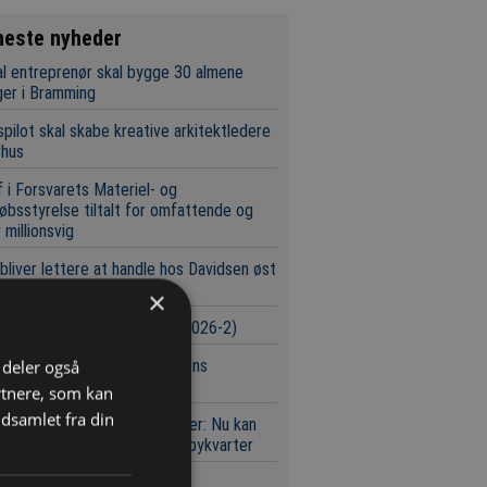
neste nyheder
l entreprenør skal bygge 30 almene
ger i Bramming
pilot skal skabe kreative arkitektledere
rhus
 i Forsvarets Materiel- og
øbsstyrelse tiltalt for omfattende og
 millionsvig
bliver lettere at handle hos Davidsen øst
Storebælt
×
urser i byggeriet (Uge 32/2026-2)
 hold kæmper om Svanemøllens
i deler også
brudstunnel
rtnere, som kan
dsamlet fra din
ektar og 900.000 etagemeter: Nu kan
 bydes på Nordhavns næste bykvarter
 kapitalfond køber dansk