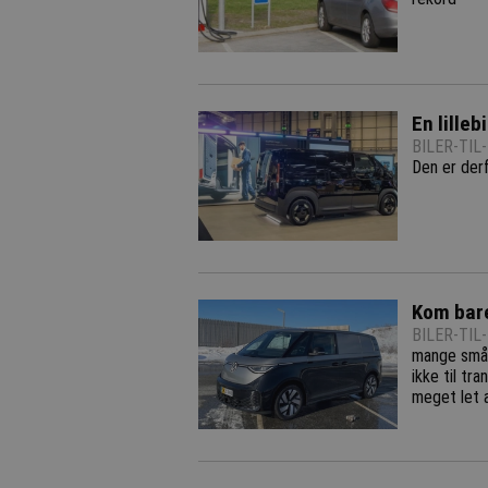
En lilleb
BILER-TIL
Den er derf
Kom bare
BILER-TIL
mange små 
ikke til tra
meget let 