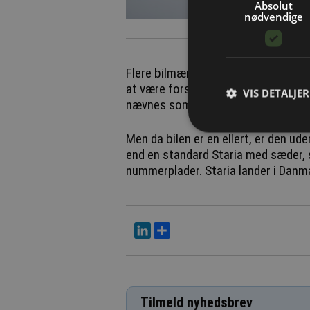
Absolut
nødvendige
Flere bilmærker ser ud til at friste 
at være forsvundet. Men Hyundais St
VIS DETALJER
nævnes som van fra start.
Men da bilen er en ellert, er den ud
end en standard Staria med sæder, så
nummerplader. Staria lander i Danm
LinkedIn
Del
Tilmeld nyhedsbrev