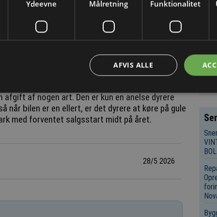
Ydeevne
Målretning
Funktionalitet
isol
Aars
kap
Hov
markedet for biler af MPV-typen, som ellers så ud til
EU-s
aria er samtidig en varebil, selv om den ikke
AFVIS ALLE
ACC
unde
eff
en afgift af nogen art. Den er kun en anelse dyrere
 når bilen er en ellert, er det dyrere at køre på gule
Sen
ark med forventet salgsstart midt på året.
Sne
VIN
BOL
28/5 2026
Repa
Opre
fori
Nov
Bygg