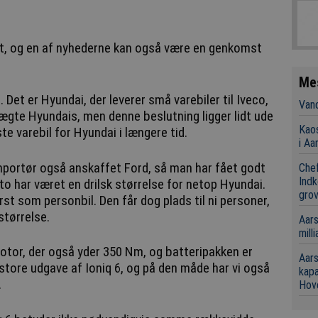
, og en af nyhederne kan også være en genkomst
Me
 Det er Hyundai, der leverer små varebiler til Iveco,
Vand
te Hyundais, men denne beslutning ligger lidt ude
Kaos
ste varebil for Hyundai i længere tid.
i Aa
portør også anskaffet Ford, så man har fået godt
Chef
Indk
ato har været en drilsk størrelse for netop Hyundai.
grov
rst som personbil. Den får dog plads til ni personer,
størrelse.
Aars
mill
otor, der også yder 350 Nm, og batteripakken er
Aars
store udgave af Ioniq 6, og på den måde har vi også
kap
.
Hov