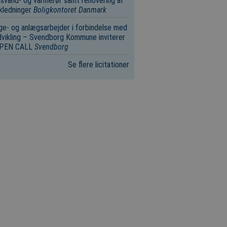
svand- og varmerør samt renovering af
kledninger
Boligkontoret Danmark
e- og anlægsarbejder i forbindelse med
vikling – Svendborg Kommune inviterer
 OPEN CALL
Svendborg
Se flere licitationer