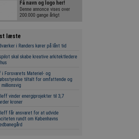
Få navn og logo her!
Denne annonce vises over
200.000 gange årligt
st læste
værker i Randers kører på lånt tid
pilot skal skabe kreative arkitektledere
rhus
 i Forsvarets Materiel- og
øbsstyrelse tiltalt for omfattende og
 millionsvig
leff vinder energiprojekter til 3,7
iarder kroner
leff får ansvaret for at udvide
aciteten rundt om Københavns
edbanegård