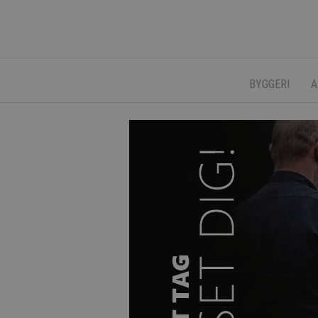
BYGGERI
A