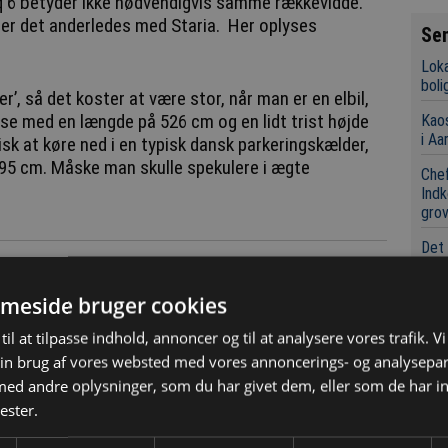
q 6 betyder ikke nødvendigvis samme rækkevidde.
, er det anderledes med Staria. Her oplyses
Se
Loka
boli
r’, så det koster at være stor, når man er en elbil,
se med en længde på 526 cm og en lidt trist højde
Kaos
i Aa
sk at køre ned i en typisk dansk parkeringskælder,
195 cm. Måske man skulle spekulere i ægte
Chef
Indk
grov
Det 
for 
meside bruger cookies
Konk
Tre
til at tilpasse indhold, annoncer og til at analysere vores trafik. V
Sky
in brug af vores websted med vores annoncerings- og analysepa
d andre oplysninger, som du har givet dem, eller som de har in
74 h
ester.
der
Irsk