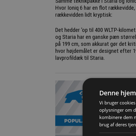
Samme teknikpakke i Staria og Ioni
Hvor Ioniq 6 har en flot rækkevidde
rækkevidden lidt kryptisk:
Det hedder ‘op til 400 WLTP-kilomete
og Staria har en ganske pæn størrel
på 199 cm, som akkurat gør det kriti
hvor højdemålet er designet efter 
lavprofildæk til Staria.
Denne hjem
Vi bruger cookies 
oplysninger om d
kombinere dem me
brug af deres tjen