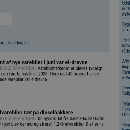
Udsl
nedr
Køb
Bygg
Infr
Rot
og afmelding her
.
udbu
rådg
Arki
t af nye varebiler i juni var el-drevne
insp
-BYGGEBRANCHEN ›
Varebilsmarkedet er blevet tydeligt
Ramm
isk i første halvår af 2026. Flere end 40 procent af de
Køb
ede varebiler var eldrevne
Reng
Boli
Bygg
Fors
elvarebiler tæt på dieselhakkere
(F1
-BYGGEBRANCHEN ›
De nyeste tal fra Danmarks Statistik
r i juni blev der indregistreret 1.246 elvarebiler. D et er ny
Bygg