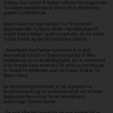
afdeling, hvor vi hvert år hjælper omkring 100 borgere uden
for arbejdsmarkedet med at afklare deres arbejdsevne
gennem et praktikforløb.
Bygma Viborg har taget initiativ til at få indsamlet
byggematerialer fra Bygma-filialer i hele Midtjylland til
projekt Grønne Boliger, og det er også dem, der har koblet
Outline Vinduer og Gjørtler Ejendomme sammen.
- Samarbejdet med Gjørtler Ejendomme er et godt
eksempel på, hvordan vi i Bygma kan bidrage til både
miljømæssig og social bæredygtighed. Det er inspirerende
at se, hvordan vores materialer får nyt liv og samtidig gør
en forskel for mennesker, siger Lars Lauge, direktør for
Bygma Viborg.
De donerede byggematerialer er helt afgørende for
projektets succes og for ambitionen om på sigt at kunne
bygge endnu flere end de første fem planlagte,
understreger Thomas Gjørtler.
- De giver både helt lavpraktisk tag over hovedet for de