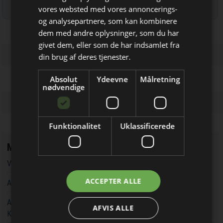
Læs mere om udsendelsestidspunkter og afmelding her
.
vores websted med vores annoncerings-
og analysepartnere, som kan kombinere
Bliv opdateret hver dag
dem med andre oplysninger, som du har
givet dem, eller som de har indsamlet fra
Få de vigtigste nyheder om
din brug af deres tjenester.
byggebranchen
Absolut
Ydeevne
Målretning
direkte i din indbakke
nødvendige
Funktionalitet
Uklassificerede
Mest læste
Vandværker i Randers kører på lånt tid
Jeg modtager allerede
ACCEPTER ALLE
Aarsleff vinder energiprojekter til 3,7 milliarder kroner
nyhedsbrevet
Aarsleff får ansvaret for at udvide kapaciteten rundt om
AFVIS ALLE
Københavns Hovedbanegård