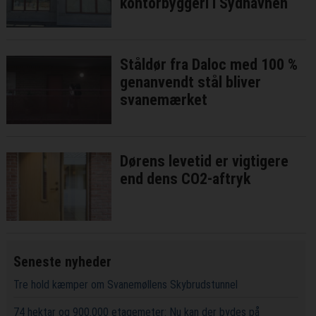
kontorbyggeri i Sydhavnen
Ståldør fra Daloc med 100 %
genanvendt stål bliver
svanemærket
Dørens levetid er vigtigere
end dens CO2-aftryk
Seneste nyheder
Tre hold kæmper om Svanemøllens Skybrudstunnel
74 hektar og 900.000 etagemeter: Nu kan der bydes på