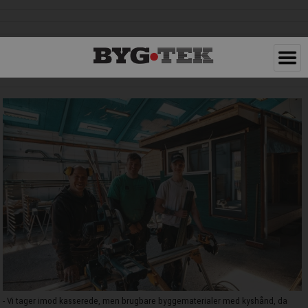
- Vi tager imod kasserede, men brugbare byggematerialer med kyshånd, da