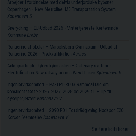
Arbejder i forbindelse med delvis underjordiske bybaner –
Copenhagen - New Metroline, M5 Transportation System
København S
Snerydning – EU-Udbud 2026 - Vintertjeneste Kerteminde
Kommune
Broby
Rengøring af skoler – Marselisborg Gymnasium - Udbud af
Rengøring 2026 - Prækvalifikation
Aarhus
Anlægsarbejde: kørestrømsanlæg – Catenary system -
Electrification New railway across West Funen
København V
Ingeniørvirksomhed – PA-TPD.R003 Rammeaftale om
konsulentstøtte 2026, 2027, 2028 og 2029 til ’Pulje til
cykelprojekter’
København V
Ingeniørvirksomhed – 2090.R01 Totalrådgivning Nødspor E20
Korsør ­ Vemmelev
København V
Se flere licitationer