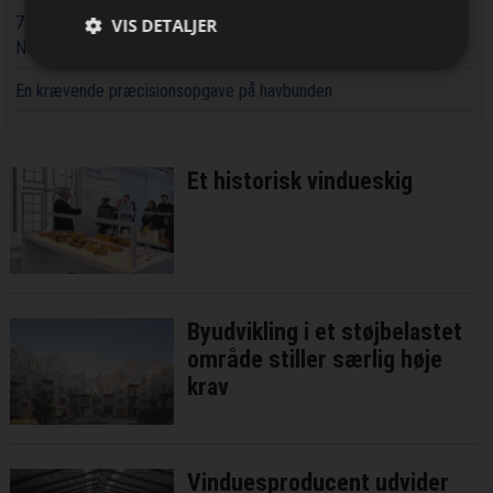
74 hektar og 900.000 etagemeter: Nu kan der bydes på
VIS DETALJER
Nordhavns næste bykvarter
En krævende præcisionsopgave på havbunden
Et historisk vindueskig
Byudvikling i et støjbelastet
område stiller særlig høje
krav
Vinduesproducent udvider