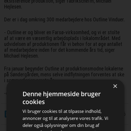
eksisterende produktion, siger fabrikschefm, Michael
Hejlesen.
Der er i dag omkring 300 medarbejdere hos Outline Vinduer.
- Outline er og bliver en Farsø-virksomhed, og vi er stolte
af at være en væsentlig arbejdsplads i lokalområdet. Med
udvidelsen af produktionen får vi behov for at øge antallet
af medarbejdere inden for det kommende års tid, siger
Michael Hejlesen.
Fra januar begynder Outline at produktionsmodne lokalerne
på Søndergården, mens selve indflytningen forventes at ske
i sommerferien næste år.
×
Denne hjemmeside bruger
-dc
cookies
Vi bruger cookies til at tilpasse indhold,
LinkedIn
Del
2/6 2026
annoncer og til at analysere vores trafik. Vi
deler også oplysninger om din brug af