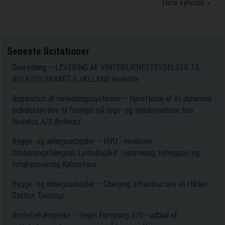
Flere nyheder »
Seneste licitationer
Snerydning – LEVERING AF VINTERTJENESTEYDELSER TIL
BOLIGSELSKABET SJÆLLAND
Roskilde
Reparation af rørledningssystemer – Oprettelse af et dynamisk
indkøbssystem til foringer på regn- og spildevandsrør hos
Novafos A/S
Birkerød
Bygge- og anlægsarbejder – HVU - Hvidovre
Udslusningsfængsel, Lysholmgård - nedrivning, nybyggeri og
totalrenovering
København
Bygge- og anlægsarbejder – Charging Infrastructure at Hårlev
Station
Taastrup
Rottebekæmpelse – Vejen Forsyning A/S - udbud af