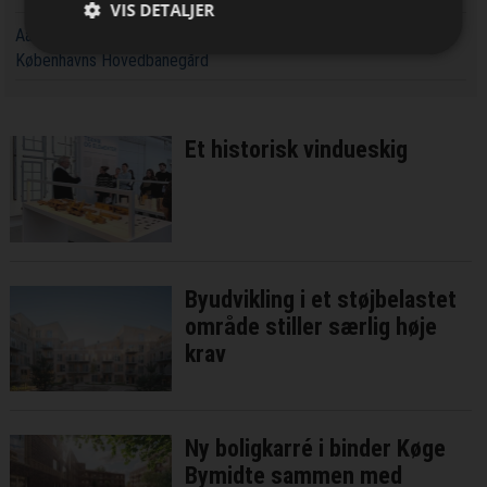
VIS DETALJER
Aarsleff får ansvaret for at udvide kapaciteten rundt om
Københavns Hovedbanegård
Et historisk vindueskig
Byudvikling i et støjbelastet
område stiller særlig høje
krav
Ny boligkarré i binder Køge
Bymidte sammen med