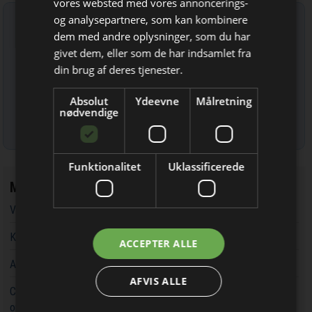
vores websted med vores annoncerings-
Tilmeld nyhedsbrev
og analysepartnere, som kan kombinere
dem med andre oplysninger, som du har
Bliv opdateret hver dag
Indtast din e-mail-adresse herunder.
givet dem, eller som de har indsamlet fra
Få de vigtigste nyheder om
din brug af deres tjenester.
byggebranchen
Absolut
Ydeevne
Målretning
direkte i din indbakke
nødvendige
Læs mere om udsendelsestidspunkter og afmelding her
.
Funktionalitet
Uklassificerede
Mest læste
Vandværker i Randers kører på lånt tid
Jeg modtager allerede
Kaospilot skal skabe kreative arkitektledere i Aarhus
ACCEPTER ALLE
nyhedsbrevet
Aarsleff vinder energiprojekter til 3,7 milliarder kroner
AFVIS ALLE
Chef i Forsvarets Materiel- og Indkøbsstyrelse tiltalt for
omfattende og grov millionsvig