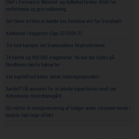
Chef i Forsvarets Materiel- og Indkøbsstyrelse tiltalt for
omfattende og grov millionsvig
Det bliver lettere at handle hos Davidsen øst for Storebælt
Konkurser i byggeriet (Uge 32/2026-2)
Tre hold kæmper om Svanemøllens Skybrudstunnel
74 hektar og 900.000 etagemeter: Nu kan der bydes på
Nordhavns næste bykvarter
Irsk kapitalfond køber dansk isoleringsspecialist
Aarsleff får ansvaret for at udvide kapaciteten rundt om
Københavns Hovedbanegård
EU-støtte til energirenovering af boliger under coronaen havde i
bedste fald ringe effekt