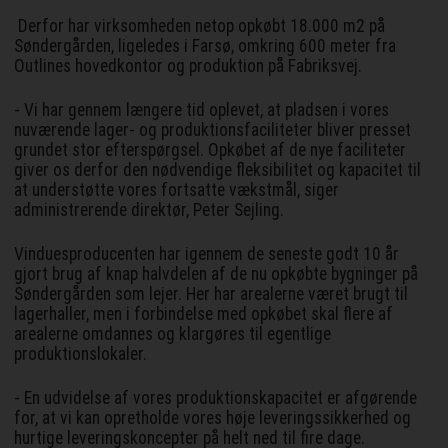
Derfor har virksomheden netop opkøbt 18.000 m2 på
Søndergården, ligeledes i Farsø, omkring 600 meter fra
Outlines hovedkontor og produktion på Fabriksvej.
- Vi har gennem længere tid oplevet, at pladsen i vores
nuværende lager- og produktionsfaciliteter bliver presset
grundet stor efterspørgsel. Opkøbet af de nye faciliteter
giver os derfor den nødvendige fleksibilitet og kapacitet til
at understøtte vores fortsatte vækstmål, siger
administrerende direktør, Peter Sejling.
Vinduesproducenten har igennem de seneste godt 10 år
gjort brug af knap halvdelen af de nu opkøbte bygninger på
Søndergården som lejer. Her har arealerne været brugt til
lagerhaller, men i forbindelse med opkøbet skal flere af
arealerne omdannes og klargøres til egentlige
produktionslokaler.
- En udvidelse af vores produktionskapacitet er afgørende
for, at vi kan opretholde vores høje leveringssikkerhed og
hurtige leveringskoncepter på helt ned til fire dage.