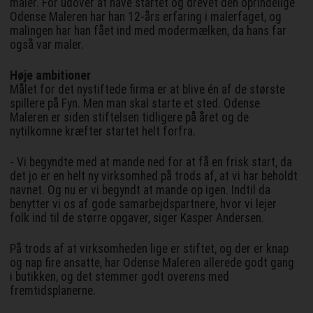
maler. For udover at have startet og drevet den oprindelige
Odense Maleren har han 12-års erfaring i malerfaget, og
malingen har han fået ind med modermælken, da hans far
også var maler.
Høje ambitioner
Målet for det nystiftede firma er at blive én af de største
spillere på Fyn. Men man skal starte et sted. Odense
Maleren er siden stiftelsen tidligere på året og de
nytilkomne kræfter startet helt forfra.
- Vi begyndte med at mande ned for at få en frisk start, da
det jo er en helt ny virksomhed på trods af, at vi har beholdt
navnet. Og nu er vi begyndt at mande op igen. Indtil da
benytter vi os af gode samarbejdspartnere, hvor vi lejer
folk ind til de større opgaver, siger Kasper Andersen.
På trods af at virksomheden lige er stiftet, og der er knap
og nap fire ansatte, har Odense Maleren allerede godt gang
i butikken, og det stemmer godt overens med
fremtidsplanerne.