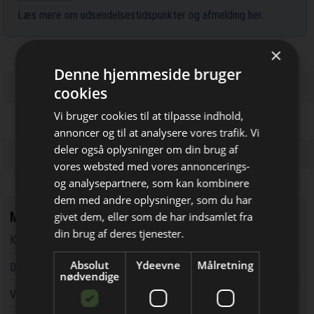
Læs mere om udsendelsestidspunkter og afmelding her
.
×
Denne hjemmeside bruger
cookies
Vi bruger cookies til at tilpasse indhold,
annoncer og til at analysere vores trafik. Vi
deler også oplysninger om din brug af
vores websted med vores annoncerings-
og analysepartnere, som kan kombinere
dem med andre oplysninger, som du har
Bliv opdateret hver dag
Mest læste
givet dem, eller som de har indsamlet fra
Få de vigtigste nyheder om
din brug af deres tjenester.
Kaospilot skal skabe kreative arkitektledere i Aarhus
byggebranchen
Absolut
Ydeevne
Målretning
Det bliver lettere at handle hos Davidsen øst for Storebælt
direkte i din indbakke
nødvendige
Vandværker i Randers kører på lånt tid