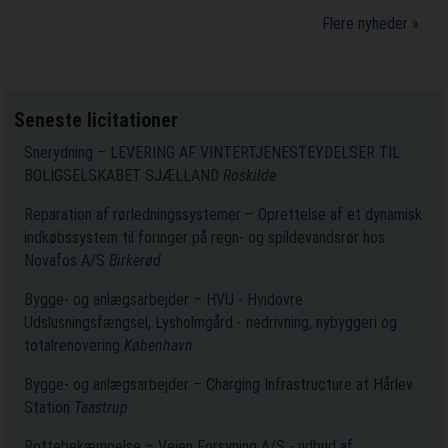
Flere nyheder »
Seneste licitationer
Snerydning – LEVERING AF VINTERTJENESTEYDELSER TIL
BOLIGSELSKABET SJÆLLAND
Roskilde
Reparation af rørledningssystemer – Oprettelse af et dynamisk
indkøbssystem til foringer på regn- og spildevandsrør hos
Novafos A/S
Birkerød
Bygge- og anlægsarbejder – HVU - Hvidovre
Udslusningsfængsel, Lysholmgård - nedrivning, nybyggeri og
totalrenovering
København
Bygge- og anlægsarbejder – Charging Infrastructure at Hårlev
Station
Taastrup
Rottebekæmpelse – Vejen Forsyning A/S - udbud af