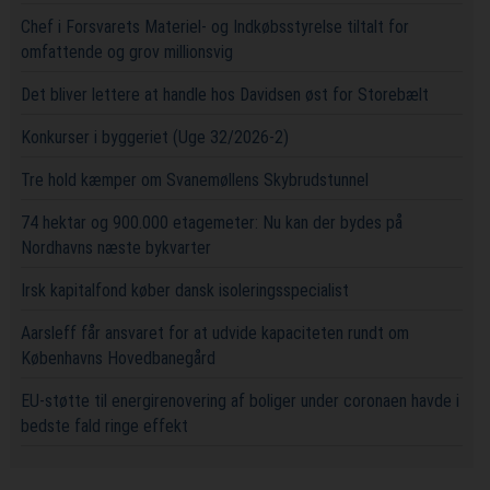
Chef i Forsvarets Materiel- og Indkøbsstyrelse tiltalt for
omfattende og grov millionsvig
Det bliver lettere at handle hos Davidsen øst for Storebælt
Konkurser i byggeriet (Uge 32/2026-2)
Tre hold kæmper om Svanemøllens Skybrudstunnel
74 hektar og 900.000 etagemeter: Nu kan der bydes på
Nordhavns næste bykvarter
Irsk kapitalfond køber dansk isoleringsspecialist
Aarsleff får ansvaret for at udvide kapaciteten rundt om
Københavns Hovedbanegård
EU-støtte til energirenovering af boliger under coronaen havde i
bedste fald ringe effekt