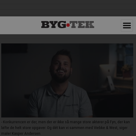
- Konkurrencen er der, men der er ikke så mange store aktører på Fyn, der kan
løfte de helt store opgaver. Og dét kan vi sammen med Viebke & West, siger
maler Kasper Andersen.