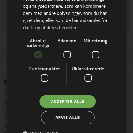
og analysepartnere, som kan kombinere
dem med andre oplysninger, som du har
Bliv opdateret hver dag
givet dem, eller som de har indsamlet fra
Få de vigtigste nyheder om
Læs mere om udsendelsestidspunkter og afmelding her
.
din brug af deres tjenester.
byggebranchen
Absolut
Ydeevne
Målretning
direkte i din indbakke
nødvendige
Funktionalitet
Uklassificerede
Mest læste
Vandværker i Randers kører på lånt tid
Jeg modtager allerede
ACCEPTER ALLE
Kaospilot skal skabe kreative arkitektledere i Aarhus
nyhedsbrevet
Aarsleff vinder energiprojekter til 3,7 milliarder kroner
AFVIS ALLE
Aarsleff får ansvaret for at udvide kapaciteten rundt om