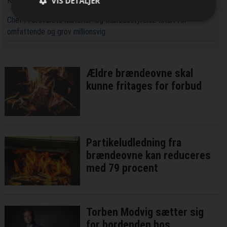
VIS DETALJER
Københavns Hovedbanegård
Chef i Forsvarets Materiel- og Indkøbsstyrelse tiltalt for
omfattende og grov millionsvig
Ældre brændeovne skal
kunne fritages for forbud
Partikeludledning fra
brændeovne kan reduceres
med 79 procent
Torben Modvig sætter sig
for bordenden hos