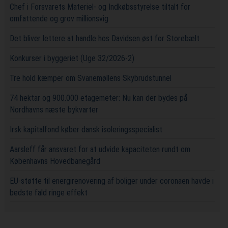
Chef i Forsvarets Materiel- og Indkøbsstyrelse tiltalt for
omfattende og grov millionsvig
Det bliver lettere at handle hos Davidsen øst for Storebælt
Konkurser i byggeriet (Uge 32/2026-2)
Tre hold kæmper om Svanemøllens Skybrudstunnel
74 hektar og 900.000 etagemeter: Nu kan der bydes på
Nordhavns næste bykvarter
Irsk kapitalfond køber dansk isoleringsspecialist
Aarsleff får ansvaret for at udvide kapaciteten rundt om
Københavns Hovedbanegård
EU-støtte til energirenovering af boliger under coronaen havde i
bedste fald ringe effekt