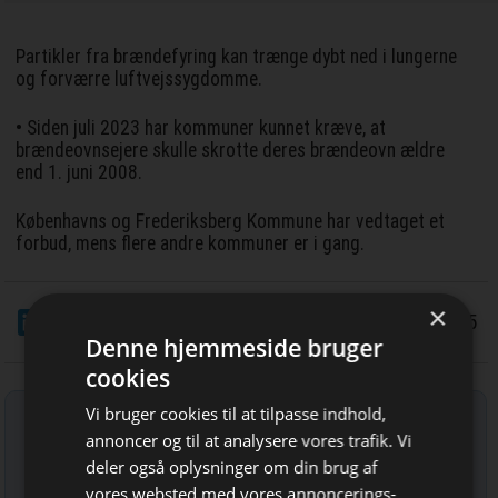
Partikler fra brændefyring kan trænge dybt ned i lungerne
og forværre luftvejssygdomme.
• Siden juli 2023 har kommuner kunnet kræve, at
brændeovnsejere skulle skrotte deres brændeovn ældre
end 1. juni 2008.
Københavns og Frederiksberg Kommune har vedtaget et
forbud, mens flere andre kommuner er i gang.
×
LinkedIn
Del
5/6 2025
Denne hjemmeside bruger
cookies
Tilmeld nyhedsbrev
Vi bruger cookies til at tilpasse indhold,
annoncer og til at analysere vores trafik. Vi
Indtast din e-mail-adresse herunder.
deler også oplysninger om din brug af
vores websted med vores annoncerings-