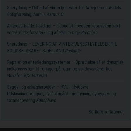
Snerydning – Udbud af vintertjenester for Arbejdernes Andels
Boligforening, Aarhus
Aarhus C
Anlægsarbejde: havdiger – Udbud af hovedentreprisekontrakt
vedrørende forstærkning af Ballum Dige
Bredebro
Snerydning – LEVERING AF VINTERTJENESTEYDELSER TIL
BOLIGSELSKABET SJÆLLAND
Roskilde
Reparation af rørledningssystemer – Oprettelse af et dynamisk
indkøbssystem til foringer på regn- og spildevandsrør hos
Novafos A/S
Birkerød
Bygge- og anlægsarbejder – HVU - Hvidovre
Udslusningsfængsel, Lysholmgård - nedrivning, nybyggeri og
totalrenovering
København
Se flere licitationer