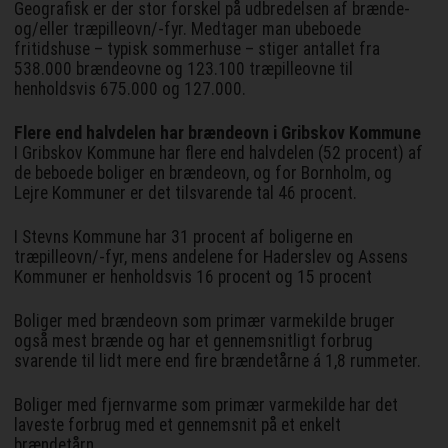
Geografisk er der stor forskel på udbredelsen af brænde-
og/eller træpilleovn/-fyr. Medtager man ubeboede
fritidshuse – typisk sommerhuse – stiger antallet fra
538.000 brændeovne og 123.100 træpilleovne til
henholdsvis 675.000 og 127.000.
Flere end halvdelen har brændeovn i Gribskov Kommune
I Gribskov Kommune har flere end halvdelen (52 procent) af
de beboede boliger en brændeovn, og for Bornholm, og
Lejre Kommuner er det tilsvarende tal 46 procent.
I Stevns Kommune har 31 procent af boligerne en
træpilleovn/-fyr, mens andelene for Haderslev og Assens
Kommuner er henholdsvis 16 procent og 15 procent
Boliger med brændeovn som primær varmekilde bruger
også mest brænde og har et gennemsnitligt forbrug
svarende til lidt mere end fire brændetårne á 1,8 rummeter.
Boliger med fjernvarme som primær varmekilde har det
laveste forbrug med et gennemsnit på et enkelt
brændetårn.